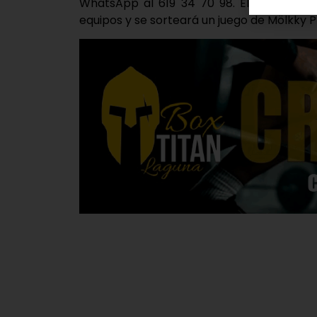
WhatsApp al 619 34 70 98. El Ayuntamie
equipos y se sorteará un juego de Mölkky P