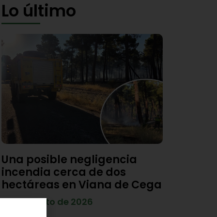
Lo último
Una posible negligencia
incendia cerca de dos
hectáreas en Viana de Cega
7 de agosto de 2026