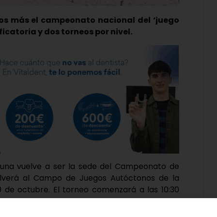
os más el campeonato nacional del ‘juego
icatoria y dos torneos por nivel.
guna vuelve a ser la sede del Campeonato de
olverá al Campo de Juegos Autóctonos de la
9 de octubre. El torneo comenzará a las 10:30
e clasificatoria para participar en el torneo
ky Laguna de Duero’, en caso de no superar la