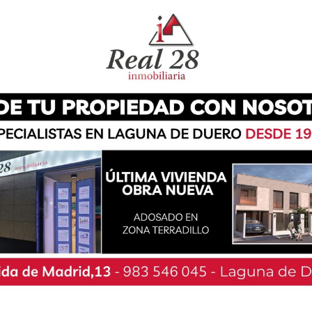
andés que guarda similitudes con el tanga, los
erribar 12 bolos cilíndricos dispuestos en forma
o o ‘
mölkky’
. Como en anteriores ediciones de
a participar.
e 2 a 3 participantes. Las inscripciones están
te
formulario web
o mediante mensaje por