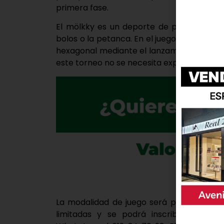
primera fase.
El mölkky es un deporte de puntería finl
bolos o la petanca. En el juego se deben d
hexagonal mediante el lanzamiento del pal
este torneo no se necesita experiencia par
La modalidad de juego será por equipos d
limitadas y se podrá inscribir median