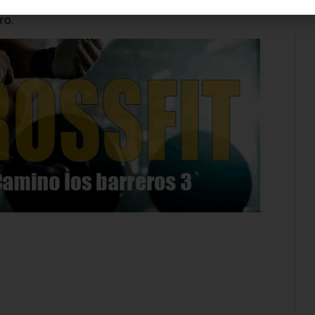
nto contará con trofeos para os 3 primeros
ro.