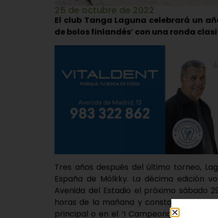
25 de octubre de 2022
El club Tanga Laguna celebrará un añ
de bolos finlandés’ con una ronda clasif
Tres años después del último torneo, La
España de Mölkky. La décima edición v
Avenida del Estadio el próximo sábado 2
horas de la mañana y constará de una fas
principal o en el ‘I Campeonato de Mölk