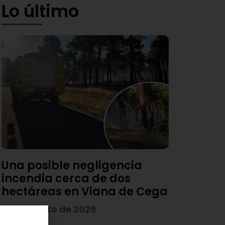
Lo último
Una posible negligencia
incendia cerca de dos
hectáreas en Viana de Cega
7 de agosto de 2026