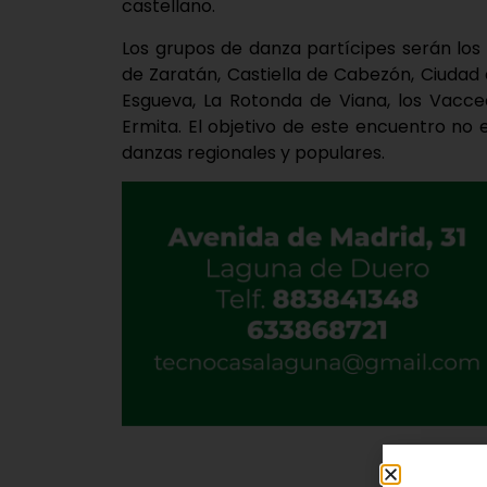
castellano.
Los grupos de danza partícipes serán los 
de Zaratán, Castiella de Cabezón, Ciudad
Esgueva, La Rotonda de Viana, los Vacce
Ermita. El objetivo de este encuentro no 
danzas regionales y populares.