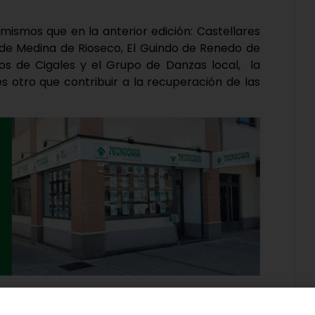
mismos que en la anterior edición: Castellares
 de Medina de Rioseco, El Guindo de Renedo de
os de Cigales y el Grupo de Danzas local, la
es otro que contribuir a la recuperación de las