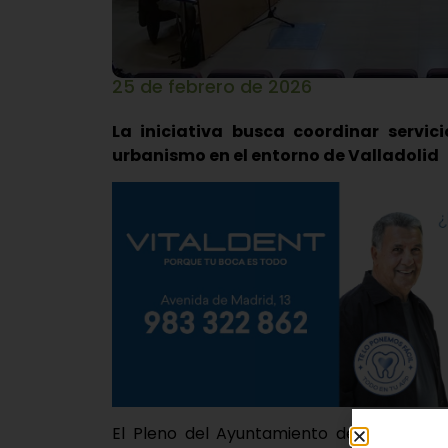
25 de febrero de 2026
La iniciativa busca coordinar servic
urbanismo en el entorno de Valladolid
El Pleno del Ayuntamiento de Laguna d