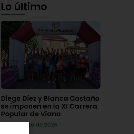
Lo último
Diego Díez y Blanca Castaño
se imponen en la XI Carrera
Popular de Viana
4 de agosto de 2026