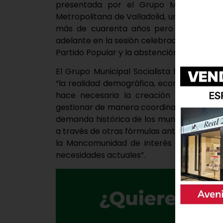
presentada por el Grupo Municipal Soc
Metropolitana de Valladolid, una figura r
más de cuarenta años pero que nunca ha 
adelante en la sesión celebrada el 24 de 
Partido Popular y la abstención de Indepe
El Grupo Municipal Socialista ha valora
“la realidad demográfica, económica y soc
hace necesaria la creación de una enti
gestionar de manera coordinada los servi
demanda histórica de los municipios del al
a través de otras fórmulas anteriores, c
la Mancomunidad de Interés General, con
necesidades actuales”.