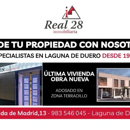
ialista para impulsar la creación del Área
ecogida en la legislación autonómica desde hace
llegado a desarrollarse. La iniciativa salió
febrero, aunque contó con el voto en contra del
ndientes por Laguna y VOX.
do positivamente este acuerdo, subrayando que
ial de los municipios del entorno de Valladolid
dad metropolitana que permita planificar y
cios comunes. Según defienden, se trata de una
foz vallisoletano que no ha podido satisfacerse
omo la Comunidad Urbana de Valladolid (CUVA) o
sideradas insuficientes para responder a las