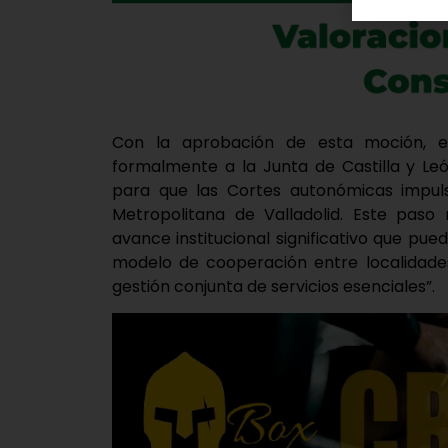
Con la aprobación de esta moción, e
formalmente a la Junta de Castilla y Le
para que las Cortes autonómicas impuls
Metropolitana de Valladolid. Este paso
avance institucional significativo que pued
modelo de cooperación entre localidades
gestión conjunta de servicios esenciales”.