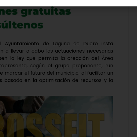
l Ayuntamiento de Laguna de Duero insta
ón a llevar a cabo las actuaciones necesarias
en la ley que permita la creación del Área
 representa, según el grupo proponente, “un
e marcar el futuro del municipio, al facilitar un
 basado en la optimización de recursos y la