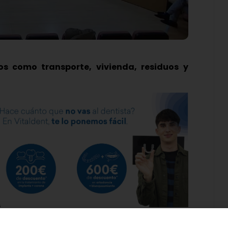
ios como transporte, vivienda, residuos y
e Duero ha aprobado por mayoría la moción