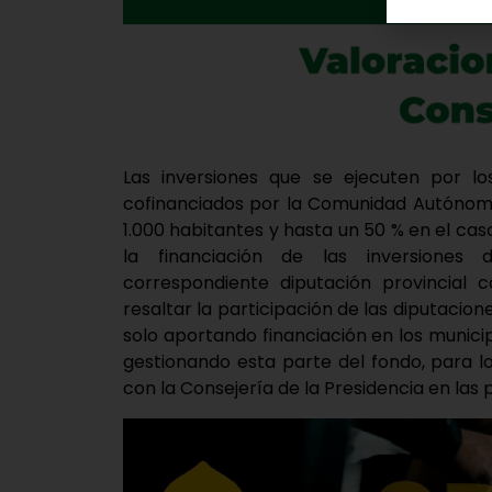
Las inversiones que se ejecuten por los
cofinanciados por la Comunidad Autónoma
1.000 habitantes y hasta un 50 % en el cas
la financiación de las inversiones 
correspondiente diputación provincia
resaltar la participación de las diputacion
solo aportando financiación en los munici
gestionando esta parte del fondo, para l
con la Consejería de la Presidencia en las