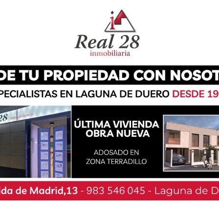
publicación en el BOCYL de la asignación de las
traordinario Covid, el cual asciende a un total
es locales de los municipios de la región. Para
 acreditar la contratación de proyectos de
 pago anticipado de la subvención, que permitirá
 inversiones que contribuyan a la recuperación
n social, y deben ser compatibles con el
e Desarrollo Sostenible de la Agenda 2030. Los
tes -como es el caso de Laguna de Duero-
porte total de 3.750.000 euros. Los municipios
de 20.000 habitantes recibirán ayudas para
400 euros. Y los municipios menores de 1.000
es por importe total de 7.964.600 euros.