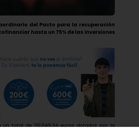
aordinario del Pacto para la recuperación
cofinanciar hasta un 75% de las inversiones
un total de 151.045,34 euros dotados por la
sus proyectos de inversión durante 2021. Así se