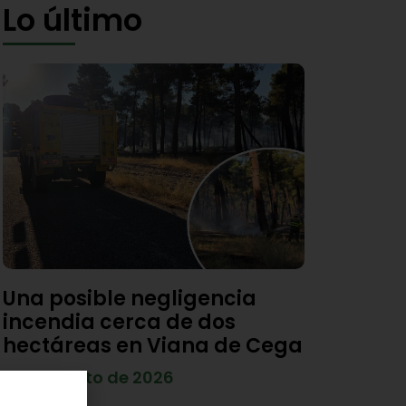
Lo último
Una posible negligencia
incendia cerca de dos
hectáreas en Viana de Cega
7 de agosto de 2026