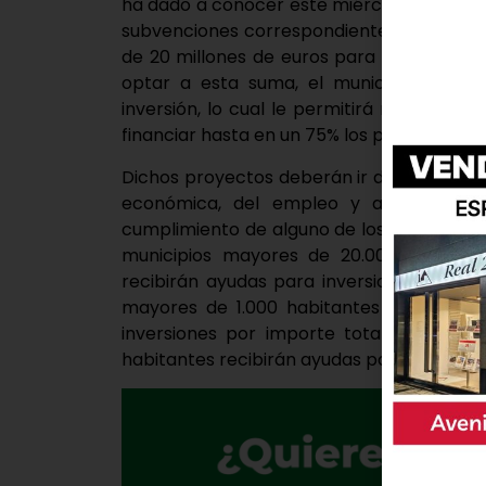
ha dado a conocer este miércoles, tras la 
subvenciones correspondientes al Fondo Ex
de 20 millones de euros para las inversion
optar a esta suma, el municipio deberá
inversión, lo cual le permitirá recibir el
financiar hasta en un 75% los proyectos.
Dichos proyectos deberán ir destinados a
económica, del empleo y a la cohesió
cumplimiento de alguno de los Objetivos d
municipios mayores de 20.000 habitan
recibirán ayudas para inversiones por im
mayores de 1.000 habitantes y menores 
inversiones por importe total de 8.285.
habitantes recibirán ayudas para inversion