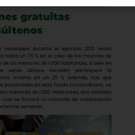
 municipios durante el ejercicio 2021 serán
 hasta un 75 % en el caso de los mayores de
o de los menores de 1.000 habitantes, si bien en
de estos últimos también participará la
l como mínimo en un 25 % Además, hay que
es provinciales en este Fondo Extraordinario, no
pios menores de 1.000 habitantes, sino también
o cual se firmará un convenio de colaboración
 próximas semanas.