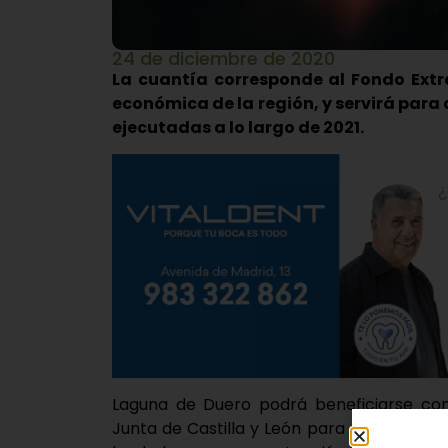
24 de diciembre de 2020
La cuantía corresponde al Fondo Extr
económica de la región, y servirá para 
ejecutadas a lo largo de 2021.
Laguna de Duero podrá beneficiarse con 
Junta de Castilla y León para cofinanciar 