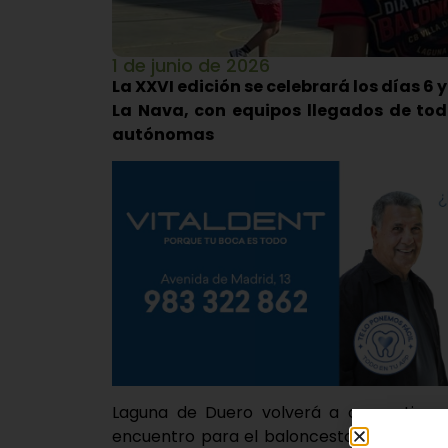
1 de junio de 2026
La XXVI edición se celebrará los días 6 y
La Nava, con equipos llegados de tod
autónomas
Laguna de Duero volverá a convertirse 
encuentro para el baloncesto base con mo