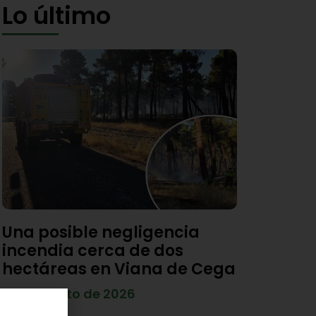
Lo último
Una posible negligencia
incendia cerca de dos
hectáreas en Viana de Cega
7 de agosto de 2026