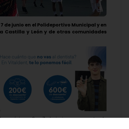
 7 de junio en el Polideportivo Municipal y en
a Castilla y León y de otras comunidades
los próximos 6 y 7 de junio en un punto de
tivo de la celebración de la XXVI edición del