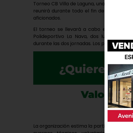
Torneo CB Villa de Laguna, una cita organi
reunirá durante todo el fin de semana a j
aficionados.
El torneo se llevará a cabo en el Polid
Polideportivo La Nava, dos lugares qu
durante las dos jornadas. Los partidos del 
La organización estima la participación de