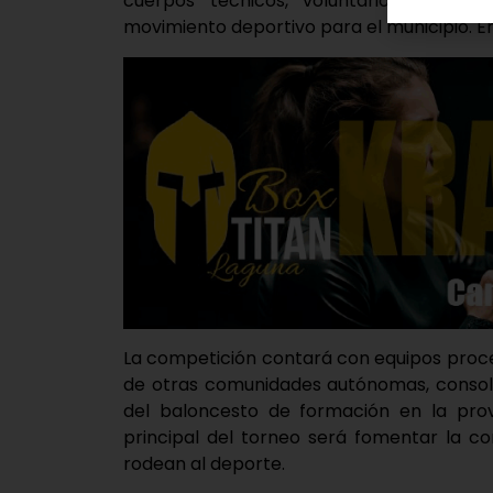
cuerpos técnicos, voluntarios y aco
movimiento deportivo para el municipio. En
La competición contará con equipos proced
de otras comunidades autónomas, consol
del baloncesto de formación en la provi
principal del torneo será fomentar la c
rodean al deporte.