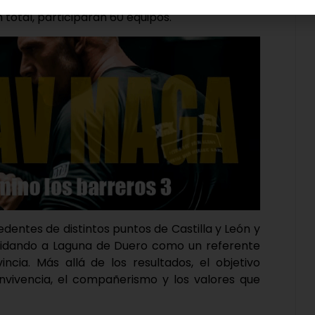
mpañantes, lo que supondrá un destacable
 total, participarán 60 equipos.
entes de distintos puntos de Castilla y León y
idando a Laguna de Duero como un referente
ncia. Más allá de los resultados, el objetivo
onvivencia, el compañerismo y los valores que