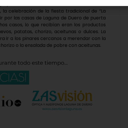
gio y con una cesta en la mano se iban de casa
, la celebración de la fiesta tradicional de “La
 ir por las casas de Laguna de Duero de puerta
chos casos, lo que recibían eran los productos
vos, patatas, chorizo, aceitunas o dulces. La
era ir a los pinares cercanos a merendar con la
 chorizo o la ensalada de pobre con aceitunas.