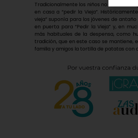
Tradicionalmente los niños no tenían cole
en casa a “pedir la Vieja”. Históricamente
vieja” suponía para los jóvenes de antaño
en puerta para “Pedir la Vieja” y, en mu
más habituales de la despensa, como hue
tradición, que en este caso se mantiene, 
familia y amigos la tortilla de patatas con