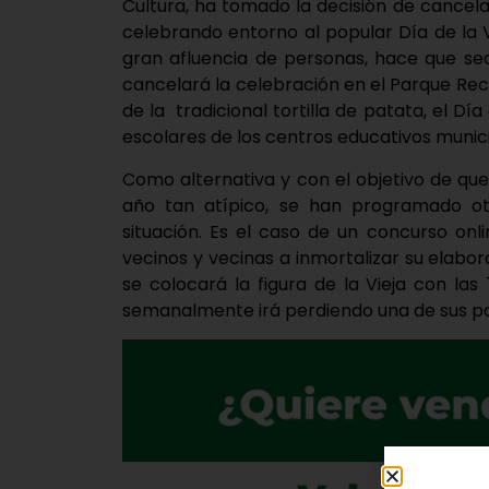
Cultura, ha tomado la decisión de cancel
celebrando entorno al popular Día de la Vi
gran afluencia de personas, hace que sea 
cancelará la celebración en el Parque Recre
de la tradicional tortilla de patata, el Día
escolares de los centros educativos muni
Como alternativa y con el objetivo de que
año tan atípico, se han programado ot
situación. Es el caso de un concurso onlin
vecinos y vecinas a inmortalizar su elabora
se colocará la figura de la Vieja con la
semanalmente irá perdiendo una de sus pa