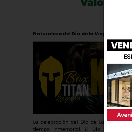
Naturaleza del Día de la Vieja
La celebración del Día de La Vieja vie
tiempo inmemorial. El Día de la Vie