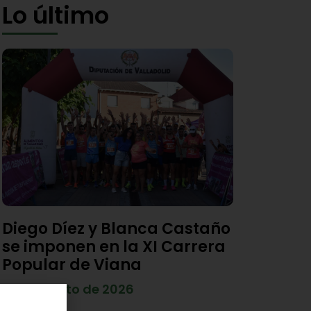
Lo último
Diego Díez y Blanca Castaño
se imponen en la XI Carrera
Popular de Viana
4 de agosto de 2026