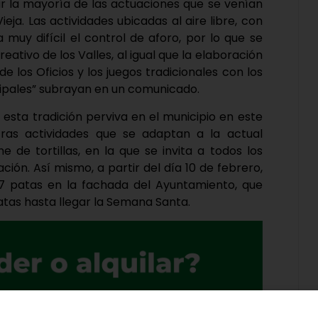
ar la mayoría de las actuaciones que se venían
eja. Las actividades ubicadas al aire libre, con
muy difícil el control de aforo, por lo que se
ativo de los Valles, al igual que la elaboración
 de los Oficios y los juegos tradicionales con los
cipales” subrayan en un comunicado.
 esta tradición perviva en el municipio en este
ras actividades que se adaptan a la actual
e de tortillas, en la que se invita a todos los
ción. Así mismo, a partir del día 10 de febrero,
s 7 patas en la fachada del Ayuntamiento, que
tas hasta llegar la Semana Santa.