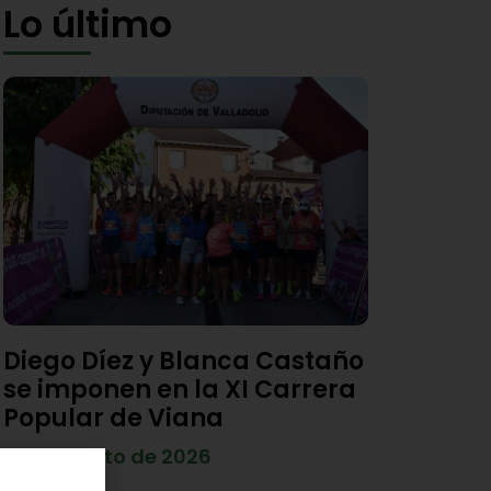
Lo último
Diego Díez y Blanca Castaño
se imponen en la XI Carrera
Popular de Viana
4 de agosto de 2026