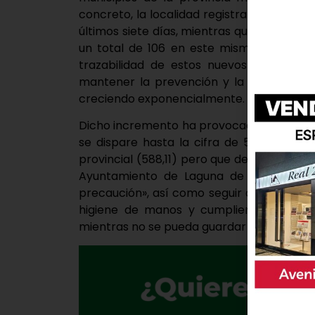
concreto, la localidad registraba este mar
últimos siete días, mientras que el área de
un total de 106 en este mismo período. 
trazabilidad de estos nuevos casos es
mantener la prevención y la cautela par
creciendo exponencialmente.
Dicho incremento ha provocado que la Inc
se dispare hasta la cifra de 531,52. Un 
provincial (588,11) pero que destaca en rel
Ayuntamiento de Laguna de Duero se con
precaución», así como seguir cumpliendo l
higiene de manos y cumpliendo con el us
mientras no se pueda guardar la distanci