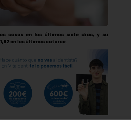
os casos en los últimos siete días, y su
1,52 en los últimos catorce.
poner el foco en Laguna de Duero, uno de los
os por el aumento de casos de Covid-19. En