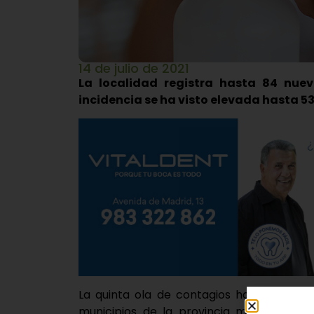
14 de julio de 2021
La localidad registra hasta 84 nuev
incidencia se ha visto elevada hasta 53
La quinta ola de contagios ha vuelto a 
municipios de la provincia más afectad