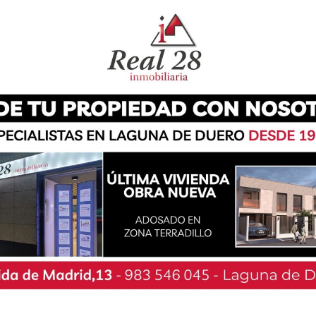
tes un total de 84 nuevos positivos solo en los
 salud (que incluye Boecillo y Viana) registraba
Tal y como señala la Junta, el porcentaje de
tá en torno al 65,15%, de modo que se debe
a evitar que este aumento de contagios siga
idencia Acumulada en los últimos catorce días
indicador que aún está por debajo de la media
ación al resto de municipios del alfoz. Desde el
tinúa pidiendo «responsabilidad, cautela y
as normas, manteniendo la distancia social, la
o obligatorio de mascarilla en interiores y
a marcada.