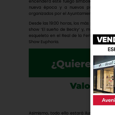
encenderá este fuego simbólico a través 
nueva época y a nuevos proyectos, y 
organizados por el Ayuntamiento de la man
Desde las 19:00 horas, los más pequeños po
show ‘El sueño de Becky’ y, más tarde, a
esqueleto en el Real de la Feria a través d
Show Euphoria.
Asimismo, todo ello estará iluminado po