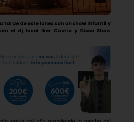
tarde de este lunes con un show infantil y
on el dj local Iker Castro y Disco Show
 más corta del año prendiendo la mecha del
uan. El próximo lunes 23 de junio, la localidad