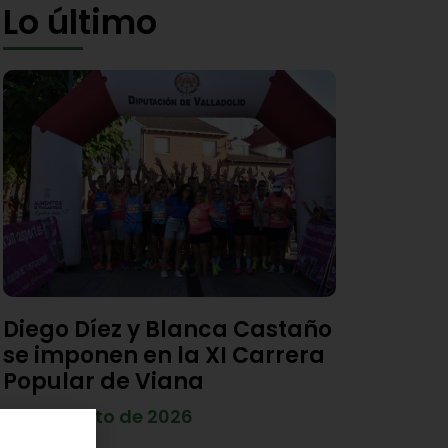
Lo último
Diego Díez y Blanca Castaño
se imponen en la XI Carrera
Popular de Viana
4 de agosto de 2026