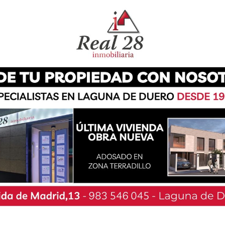
del cual se quema el pasado y se da pie a una
lo hará con diversas actuaciones y shows,
o del Área de Bienestar Social.
drán disfrutar de una tarde de diversión con el
 las 22:00 horas, jóvenes y mayores moverán el
e la música del dj local Iker Castro y del Disco
r la gran hoguera de San Juan, que un año más