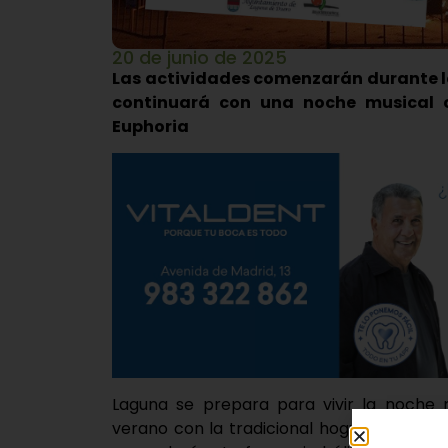
20 de junio de 2025
Las actividades comenzarán durante la 
continuará con una noche musical c
Euphoria
Laguna se prepara para vivir la noche
verano con la tradicional hoguera de San J