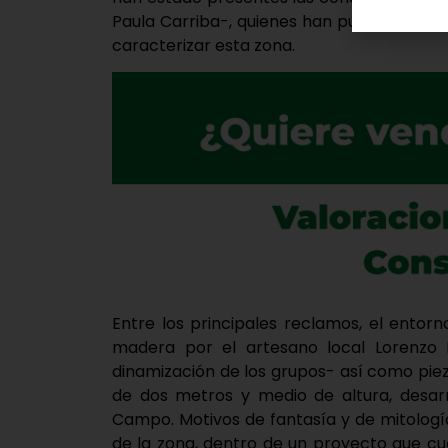
Paula Carriba-, quienes han puesto el foc
caracterizar esta zona.
Entre los principales reclamos, el entor
madera por el artesano local Lorenzo 
dinamización de los grupos- así como pie
de dos metros y medio de altura, desarr
Campo. Motivos de fantasía y de mitolog
de la zona, dentro de un proyecto que cu