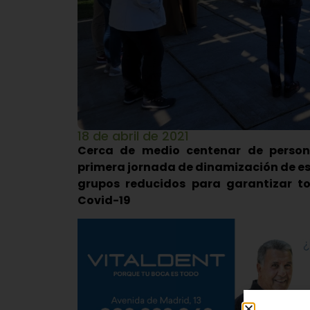
18 de abril de 2021
Cerca de medio centenar de person
primera jornada de dinamización de est
grupos reducidos para garantizar t
Covid-19