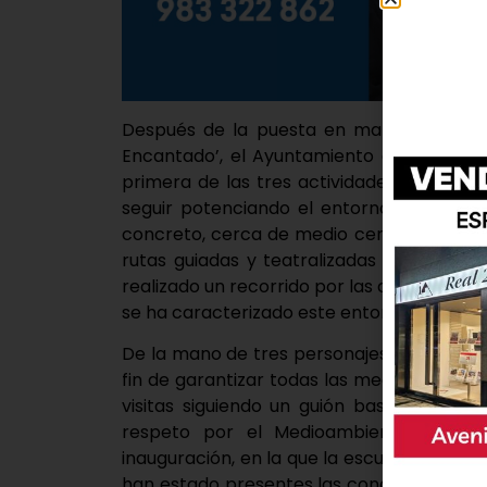
Después de la puesta en marcha, el pas
Encantado’, el Ayuntamiento de Laguna 
primera de las tres actividades que se d
seguir potenciando el entorno del lago c
concreto, cerca de medio centenar de pe
rutas guiadas y teatralizadas dirigidas a
realizado un recorrido por las distintas es
se ha caracterizado este entorno natural.
De la mano de tres personajes, en tres pa
fin de garantizar todas las medidas de se
visitas siguiendo un guión basado en la
respeto por el Medioambiente y de p
inauguración, en la que la escultura de la 
han estado presentes las concejalas de 