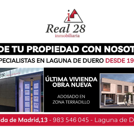
ado mes de diciembre, del proyecto ‘El Lago
de Duero ha retomado esta propuesta con la
esarrollarán esta primavera con el objetivo de
on una oferta familiar de ocio innovadora. En
rsonas han participado este domingo en unas
l público de todas las edades en las que se ha
culturas, muchas de ellas renovadas, con las que
ses, y en grupos reducidos de seis personas -a
guridad frente al Covid-19- se han desarrollado
 fantasía y la imaginación, con un mensaje de
otenciación de un entorno único. En esta
Dama del Lago ha sido la principal protagonista,
Turismo -Estela Crespo- y de Medio Ambiente -