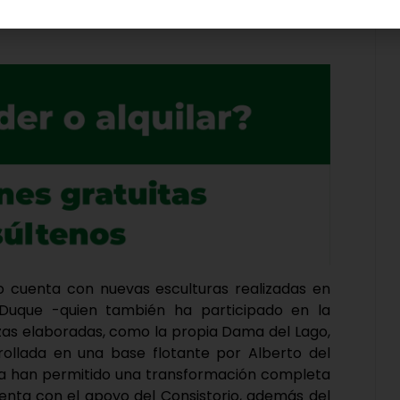
o en la apuesta por las nuevas esculturas para
no cuenta con nuevas esculturas realizadas en
Duque -quien también ha participado en la
zas elaboradas, como la propia Dama del Lago,
ollada en una base flotante por Alberto del
ía han permitido una transformación completa
enta con el apoyo del Consistorio, además del