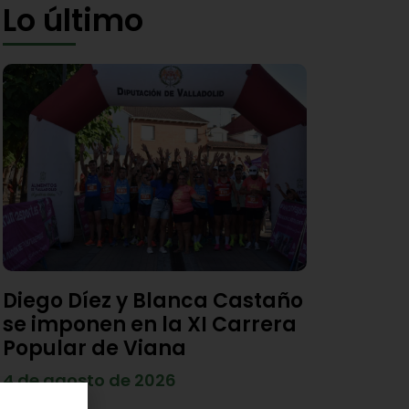
Lo último
Diego Díez y Blanca Castaño
se imponen en la XI Carrera
Popular de Viana
4 de agosto de 2026