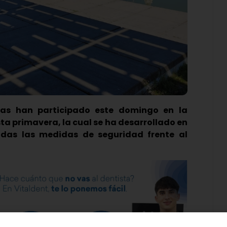
as han participado este domingo en la
a primavera, la cual se ha desarrollado en
odas las medidas de seguridad frente al