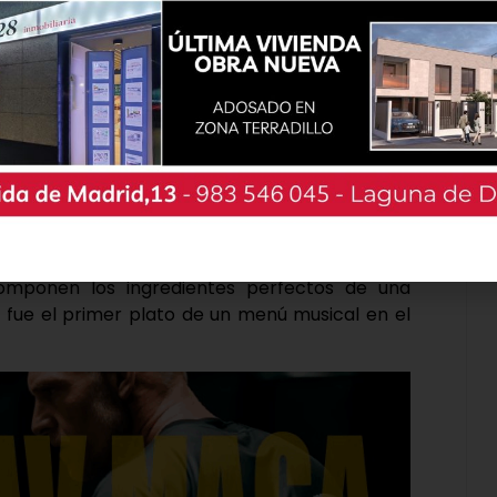
e poner los primeros acordes a la noche de
os primeros puestos del ranking nacional, no dio
 pues desde que las primeras luces empezaran a
a a los presentes, el parque de Valladolid se
ue vecinos y visitantes saltaron, brincaron y
rante varias horas, contagiados por las
que en el escenario se estaban produciendo.
omponen los ingredientes perfectos de una
o fue el primer plato de un menú musical en el