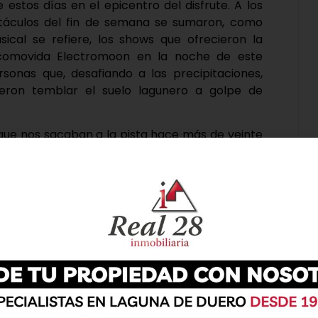
estos días en el epicentro del disfrute. A los
ectáculos del fin de semana se sumaron, como
ical se refiere, los shows que ofrecieron la
scomovida Electromoon en la noche de este
sonas que, desafiando a las precipitaciones,
ieron temblar el suelo lagunero a golpe de
que nos sacaban a la pista hace más de veinte
tas de una noche en la que las luces de los
na noche que, aunque nubosa, ofreció una
a música.