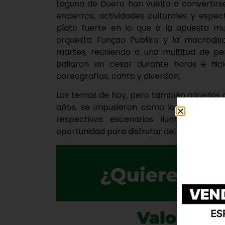
Laguna de Duero han vuelto a convertirse 
encierros, actividades culturales y esp
plato fuerte en lo que a la apuesta mus
orquesta Funçao Públika y la macrodi
martes, reuniendo a una multitud de per
bailaron sin cesar durante horas e hic
coreografías, canto y diversión.
Los temas de hoy, pero también aquellos 
años, se impusieron como los protagonis
respectivos escenarios iluminaron u
oportunidad para disfrutar del baile y de l