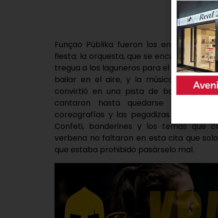
Funçao Públika fueron los encargados d
fiesta; la orquesta, que se encuentra en l
tregua a los laguneros para el descanso,
bailar en el aire, y la música envolvier
convirtió en una pista de baile en la q
cantaron hasta quedarse afónicos du
coreografías y las pegadizas canciones 
Confeti, banderines y los temas que c
verbena no faltaron en esta cita que sol
que estaba prohibido pasárselo mal.