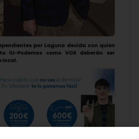
ependientes por Laguna decida con quien
nto IU-Podemos como VOX deberán ser
 local.