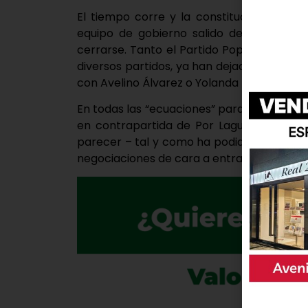
El tiempo corre y la constitución del n
equipo de gobierno salido de las urna
cerrarse. Tanto el Partido Popular como 
diversos partidos, ya han dejado claros s
con Avelino Álvarez o Yolanda Lanza.
En todas las “ecuaciones” para poder gob
en contrapartida de Por Laguna de Duero
parecer – tal y como ha podido conocer 
negociaciones de cara a entrar a formar p