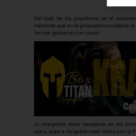
Del lado de los populares, en el acuerdo
mientras que en la propuesta socialista, 
formar gobierno con Lanza.
La margarita debe desojarse en las pró
claro, pues IL ha gobernado tanto con el 