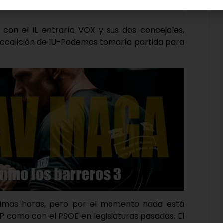
 con el IL entraría VOX y sus dos concejales,
la coalición de IU-Podemos tomaría partida para
ximas horas, pero por el momento nada está
PP como con el PSOE en legislaturas pasadas. El