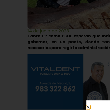
14 de junio de 2023
Tanto PP como PSOE esperan que Ind
gobernar, en un pacto, donde ta
necesarios para regir la administración