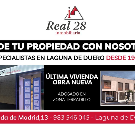
uevo Ayuntamiento de Laguna de Duero con el
s el pasado 28 de Mayo parece no acabar de
el PSOE tras la ronda de negociaciones con los
us postulados de cara a poder tomar la alcaldía
ernar parece estar Independientes por Laguna,
, la nueva formación independiente, y que al
este medio- se han quedado fuera de todas las
arte del equipo de gobierno.