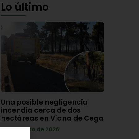
Lo último
Una posible negligencia
incendia cerca de dos
hectáreas en Viana de Cega
7 de agosto de 2026