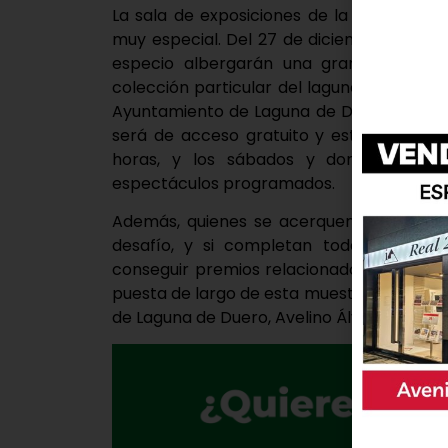
La sala de exposiciones de la Casa de l
muy especial. Del 27 de diciembre de 20
especio albergarán una gran exposició
colección particular del lagunero Lorenz
Ayuntamiento de Laguna de Duero a través
será de acceso gratuito y estará abierta 
horas, y los sábados y domingos de
espectáculos programados.
Además, quienes se acerquen a visitar l
desafío, y si completan todas las mis
conseguir premios relacionados con Lego 
puesta de largo de esta muestra, han realiz
de Laguna de Duero, Avelino Álvarez, y la c