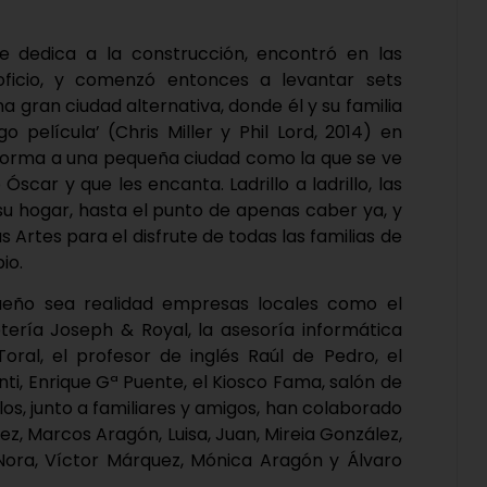
se dedica a la construcción, encontró en las
oficio, y comenzó entonces a levantar sets
a gran ciudad alternativa, donde él y su familia
o película’ (Chris Miller y Phil Lord, 2014) en
forma a una pequeña ciudad como la que se ve
scar y que les encanta. Ladrillo a ladrillo, las
u hogar, hasta el punto de apenas caber ya, y
s Artes para el disfrute de todas las familias de
io.
ueño sea realidad empresas locales como el
etería Joseph & Royal, la asesoría informática
oral, el profesor de inglés Raúl de Pedro, el
nti, Enrique Gª Puente, el Kiosco Fama, salón de
los, junto a familiares y amigos, han colaborado
z, Marcos Aragón, Luisa, Juan, Mireia González,
ora, Víctor Márquez, Mónica Aragón y Álvaro