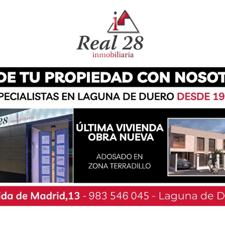
as Artes acogerá estas navidades una muestra
24 al 24 de enero de 2025 las paredes de este
n de construcciones Lego procedente de la
o Machado. Organizada con la colaboración del
 de su Área de Bienestar Social, la exposición
al público de lunes a viernes, de 8:30 a 21:30
sde una hora antes de que comiencen los
a propuesta podrán participar en un pequeño
iones asignadas entrarán en un sorteo para
cuando la muestra cierre sus puertas. Tras la
ado una visita junto a sus impulsores el alcalde
oncejala de Cultura, Lucía Castro.