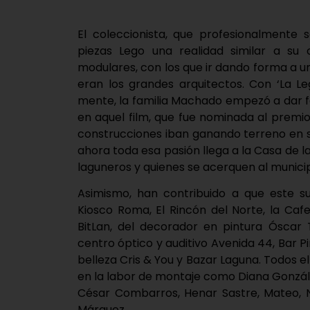
El coleccionista, que profesionalmente 
piezas Lego una realidad similar a su 
modulares, con los que ir dando forma a un
eran los grandes arquitectos. Con ‘La Leg
mente, la familia Machado empezó a dar 
en aquel film, que fue nominada al premio Ó
construcciones iban ganando terreno en s
ahora toda esa pasión llega a la Casa de la
laguneros y quienes se acerquen al municip
Asimismo, han contribuido a que este s
Kiosco Roma, El Rincón del Norte, la Caf
BitLan, del decorador en pintura Óscar T
centro óptico y auditivo Avenida 44, Bar Pi
belleza Cris & You y Bazar Laguna. Todos el
en la labor de montaje como Diana Gonzále
César Combarros, Henar Sastre, Mateo, N
Márquez.