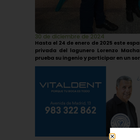
30 de diciembre de 2024
Hasta el 24 de enero de 2025 este espa
privada del lagunero Lorenzo Macha
prueba su ingenio y participar en un so