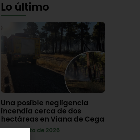
Lo último
Una posible negligencia
incendia cerca de dos
hectáreas en Viana de Cega
7 de agosto de 2026