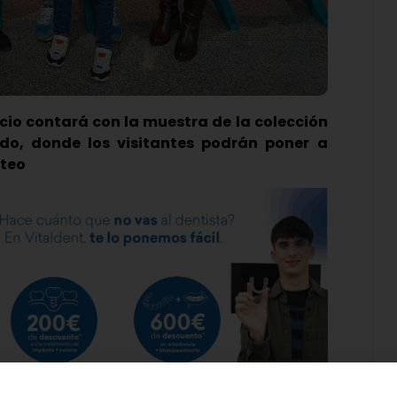
cio contará con la muestra de la colección
do, donde los visitantes podrán poner a
rteo