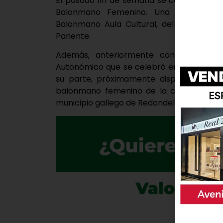
El pasado fin de semana se celebró en Sa
Balonmano Femenino. Una competición
Balonmano Aula Cultural, del cual forma
Pariente.
Además, anteriormente consiguieron la
Autonómico que se celebró en la localidad
su parte, próximamente disputarán la
balonmano femenino de la categoría cad
municipio gallego de Redondela, en la prov