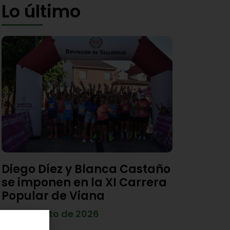
Lo último
Diego Díez y Blanca Castaño
se imponen en la XI Carrera
Popular de Viana
4 de agosto de 2026