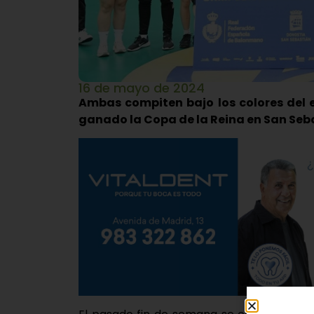
16 de mayo de 2024
Ambas compiten bajo los colores del 
ganado la Copa de la Reina en San Seb