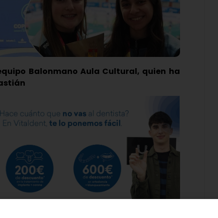
equipo Balonmano Aula Cultural, quien ha
astián