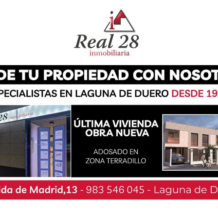
n Sebastián la final de la Copa de la Reina de
 que terminó con la victoria del Equipo
n parte las laguneras Paula Vaquero y Alicia
 victoria del sector final del Campeonato
 vallisoletana de Íscar del 3 al 5 de mayo. Por
 segunda fase del Campeonato de España de
ete. Esta competición se desarrollará en el
incia de Lugo.