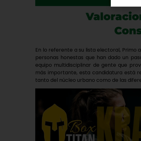
En lo referente a su lista electoral, Prim
personas honestas que han dado un paso 
equipo multidisciplinar de gente que pro
más importante, esta candidatura está r
tanto del núcleo urbano como de las difer