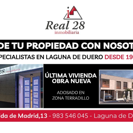
e la formación VOX en Boecillo como ya hiciera
oraciones ni a enumerar aciertos y errores de
upo municipal va a remar hacia delante con el
ecillo. Vamos a trabajar duro por tener los
do el gasto superfluo y facilitando a familias y
asadas elecciones regionales. “En la última cita
s elecciones Autonómicas del 13 de febrero de
pio con más población de Castilla y León donde
eramos que para el 28 de mayo los boecillanos
estas elecciones municipales”.