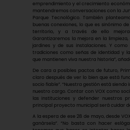
emprendimiento y el crecimiento económico
mantendremos conversaciones con la Junta 
Parque Tecnológico. También planteamo
buenas conexiones, lo que es sinónimo de
territorio, y a través de ello mejor
Garantizaremos la mejora en la limpieza,
jardines y de sus instalaciones. Y como
tradiciones como señas de identidad y l
que mantienen viva nuestra historia”, añad
De cara a posibles pactos de futuro, Pr
claro después de ver lo bien que está fun
socio fiable”. “Nuestra gestión está siend
nuestro cargo. Contar con VOX como socio
las instituciones y defender nuestros p
principal proyecto municipal será cuidar de 
A la espera de ese 28 de mayo, desde VOX
ganársela”. “No basta con hacer eslóg