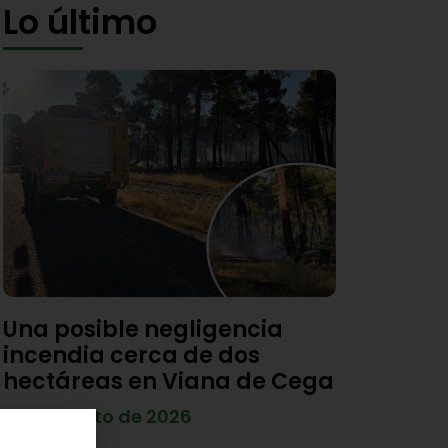
Lo último
Una posible negligencia
incendia cerca de dos
hectáreas en Viana de Cega
7 de agosto de 2026