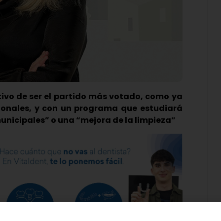
tivo de ser el partido más votado, como ya
gionales, y con un programa que estudiará
unicipales” o una “mejora de la limpieza”