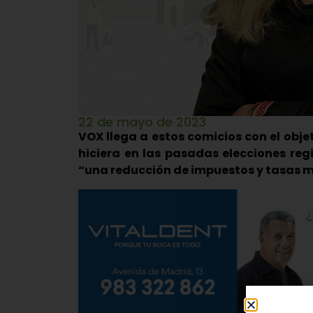
22 de mayo de 2023
VOX llega a estos comicios con el obje
hiciera en las pasadas elecciones re
“una reducción de impuestos y tasas m