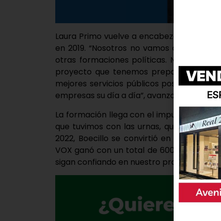
Laura Primo vuelve a encabezar la lista d
en 2019. “Nosotros no vamos a hacer val
otras formaciones políticas. Nuestro gr
proyecto que tenemos preparado para Bo
mejores servicios públicos posibles evitan
empresas su día a día”, avanza.
La formación llega con el impulso de las p
que tuvimos con las urnas, que fue en la
2022, Boecillo se convirtió en el munici
VOX ganó con un total de 600 votos. Esp
sigan confiando en nuestro proyecto para 