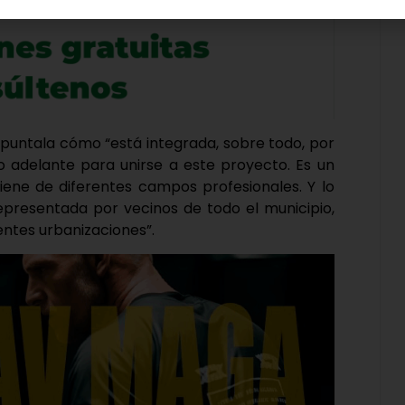
o apuntala cómo “está integrada, sobre todo, por
adelante para unirse a este proyecto. Es un
viene de diferentes campos profesionales. Y lo
epresentada por vecinos de todo el municipio,
entes urbanizaciones”.