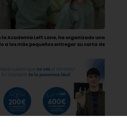
n la Academia Left Lane, ha organizado una
ido a los más pequeños entregar su carta de