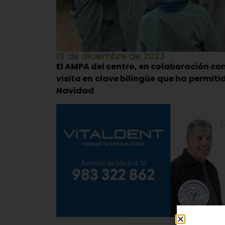
19 de diciembre de 2023
El AMPA del centro, en colaboración co
visita en clave bilingüe que ha permit
Navidad