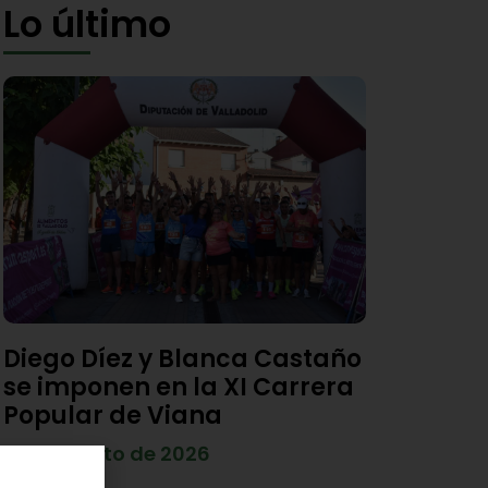
Lo último
Diego Díez y Blanca Castaño
se imponen en la XI Carrera
Popular de Viana
4 de agosto de 2026