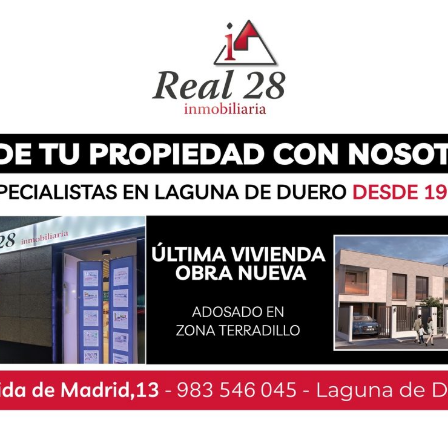
EIP La Laguna han podido disfrutar este martes
El AMPA, en colaboración con la Academia Left
 desarrollado en las aulas de hasta segundo de
el, han cantado villancicos con él y han tenido
d, las cuáles han sido escritas en inglés, y han
ase la semana anterior. Desde el centro han
iencia, que ha permitido disfrutar de una
 navideño.