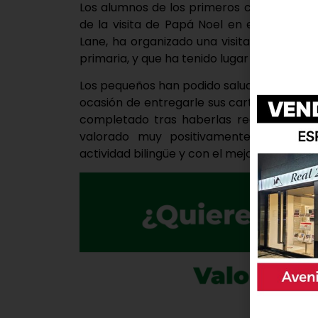
Los alumnos de los primeros cursos del C
de la visita de Papá Noel en el centro. 
Lane, ha organizado una visita que se ha
primaria, y que ha tenido lugar en inglés.
Los pequeños han podido saludar a Papá No
ocasión de entregarle sus cartas de Navida
completado tras haberlas recibido en cl
valorado muy positivamente esta exper
actividad bilingüe y con el mejor ambiente