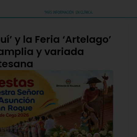
uí’ y la Feria ‘Artelago’
 amplia y variada
rtesana