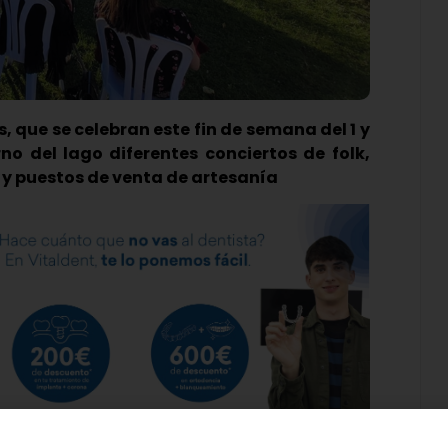
 que se celebran este fin de semana del 1 y
rno del lago diferentes conciertos de folk,
 y puestos de venta de artesanía