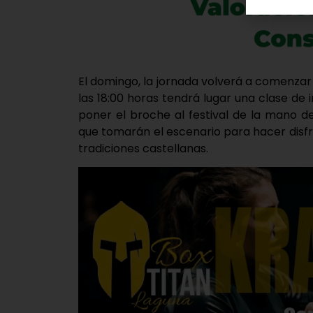
El domingo, la jornada volverá a comenzar c
las 18:00 horas tendrá lugar una clase de 
poner el broche al festival de la mano d
que tomarán el escenario para hacer disfr
tradiciones castellanas.