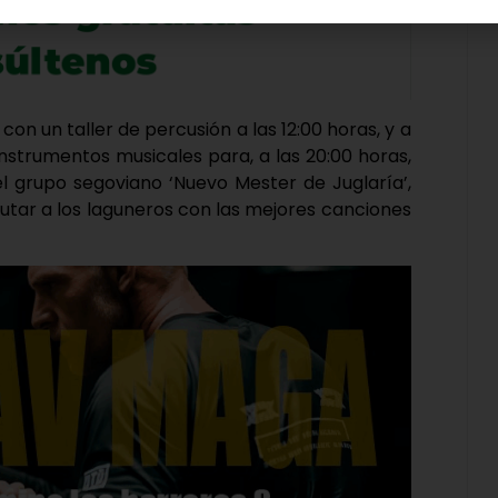
on un taller de percusión a las 12:00 horas, y a
instrumentos musicales para, a las 20:00 horas,
el grupo segoviano ‘Nuevo Mester de Juglaría’,
utar a los laguneros con las mejores canciones