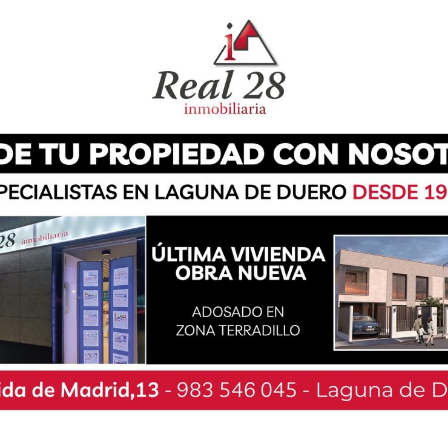
tesanía ‘Artelago’ volverán a llenar de ambiente
os dos encuentros, que ponen de relieve cada año
inándolo con la modernidad actual, volverán a
s jornadas con variedad de actividades y
no del lago se va a convertir, el sábado y el
a cultura donde los talleres, las exposiciones y
onistas.
rá comienzo el sábado día 1 a las 12:00 horas con
, a las 19:00 horas, el grupo salmantino ‘Flok on
ntará su disco ‘soMos’ y, a su término -20.30
 ‘Olga y los Ministriles’, quienes harán bailar a
 modernidad folk.