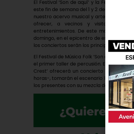
El Festival ‘Son de aquí’ y la Feria de Ar
este fin de semana del 1 y 2 de junio. Est
nuestro acervo musical y artesanal, comb
ofrecer, a vecinos y visitantes, do
entretenimientos. De este modo, el entor
domingo, en el epicentro de esta cita con l
los conciertos serán los principales protag
El Festival de Música Folk ‘Son de aquí’ da
el primer taller de percusión. Ese mismo día
Crest’ ofrecerá un concierto donde prese
horas-, tomarán el escenario los aragoneses
los presentes con su mezcla de tradición y