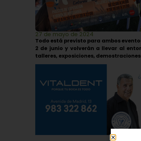
27 de mayo de 2024
Todo está previsto para ambos eventos,
2 de junio y volverán a llevar al ento
talleres, exposiciones, demostraciones