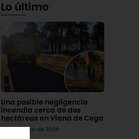
Lo último
Una posible negligencia
incendia cerca de dos
hectáreas en Viana de Cega
7 de agosto de 2026