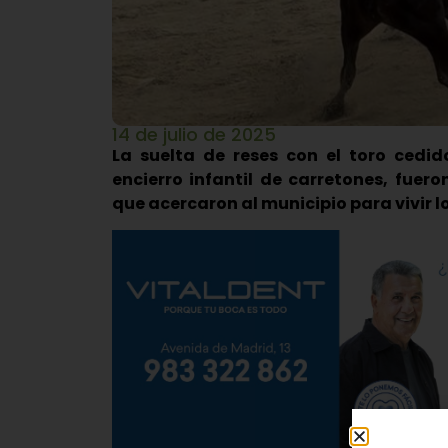
14 de julio de 2025
La suelta de reses con el toro cedid
encierro infantil de carretones, fuer
que acercaron al municipio para vivir lo