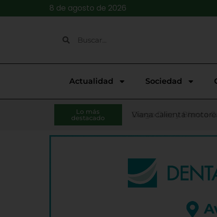
8 de agosto de 2026
Actualidad
Sociedad
El presidente de la Di
Lo más
Una posible negligenc
Diego Díez y Blanca C
Viana calienta motores
Fallece Lucas, el niño
Continúan abiertas las
El Pleno de Diputación
Laguna abre las inscri
Las Veladas de Jazz a
El Ejecutivo de Lagun
destacado
Monge