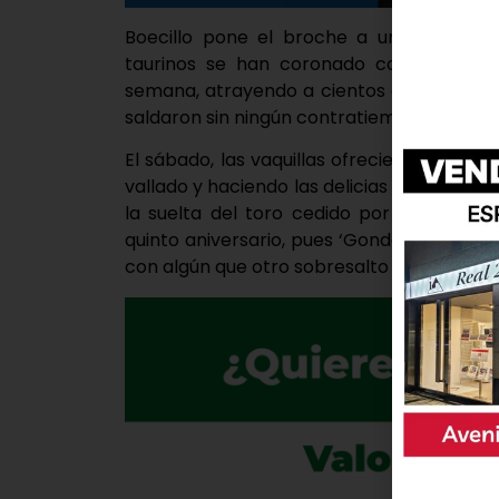
Boecillo pone el broche a unas fiestas 
taurinos se han coronado como uno de l
semana, atrayendo a cientos de personas
saldaron sin ningún contratiempo.
El sábado, las vaquillas ofrecieron un es
vallado y haciendo las delicias de los afic
la suelta del toro cedido por la Asocia
quinto aniversario, pues ‘Gondolero’ no s
con algún que otro sobresalto a los presen