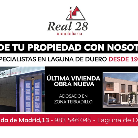
en honor a San Cristóbal donde los festejos
os principales atractivos durante el fin de
 y dando lugar a unos eventos de éxito que se
pectáculo de lo más entretenido, embistiendo al
ionados, quienes también pudieron divertirse con
ción Taurina para la celebración de su décimo
e quedó atrás y dio buena cuenta de su bravura
tes.