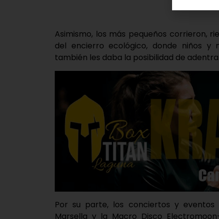
Asimismo, los más pequeños corrieron, rie
del encierro ecológico, donde niños y 
también les daba la posibilidad de adentra
Por su parte, los conciertos y eventos
Marsella y la Macro Disco Electromoon- 