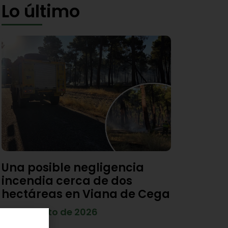
Lo último
Una posible negligencia
incendia cerca de dos
hectáreas en Viana de Cega
7 de agosto de 2026