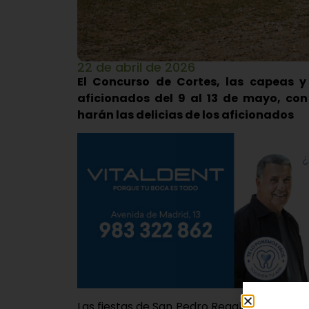
22 de abril de 2026
El Concurso de Cortes, las capeas y
aficionados del 9 al 13 de mayo, con
harán las delicias de los aficionados
Las fiestas de San Pedro Regalado ya están