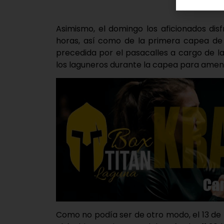
Asimismo, el domingo los aficionados disf
horas, así como de la primera capea de n
precedida por el pasacalles a cargo de 
los laguneros durante la capea para ameniz
Como no podía ser de otro modo, el 13 de 