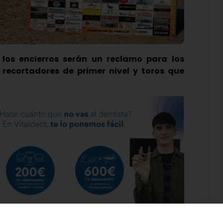
 los encierros serán un reclamo para los
 recortadores de primer nivel y toros que
 a la vuelta de la esquina en Laguna de Duero y