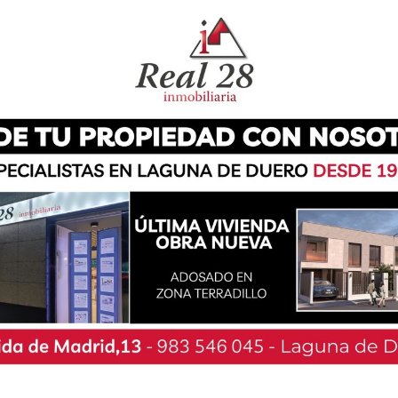
cuchar los clarines y timbales de los diferentes
ntan como uno de los principales atractivos de
 13 de mayo.
taca, como es habitual, el Concurso de Cortes,
8:00 horas y contará con la participación de los
n ‘Use’, Javier Manso ‘Baloteli’, Iker Carrasco
mbas, Mario parrado, Jonathan Castaño, Roberto
lores, Julio Urpegui, sergio Martínez y Adrián