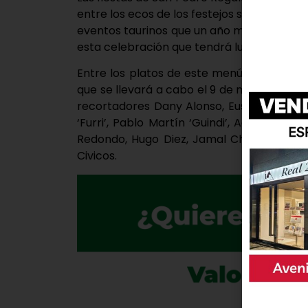
entre los ecos de los festejos se pueden es
eventos taurinos que un año más se prese
esta celebración que tendrá lugar del 8 al
Entre los platos de este menú torero des
que se llevará a cabo el 9 de mayo a las 1
recortadores Dany Alonso, Eusebio Sacristá
‘Furri’, Pablo Martín ‘Guindi’, Adrián La
Redondo, Hugo Diez, Jamal Chee, Diego Ca
Civicos.