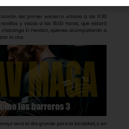
rutarán del primer encierro urbano a las 11:30
ovillos y vacas a las 18:00 horas, que estará
la charanga El Pendón, quienes acompañarán a
ar la cita.
mayo será el día grande para la localidad, y en