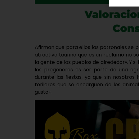
Afirman que para ellos las patronales se 
atractivo taurino que es un reclamo no so
la gente de los pueblos de alrededor». Y si
los pregoneros es ser parte de una agr
durante las fiestas, ya que sin nosotro
torileros que se encarguen de los anima
gusto».