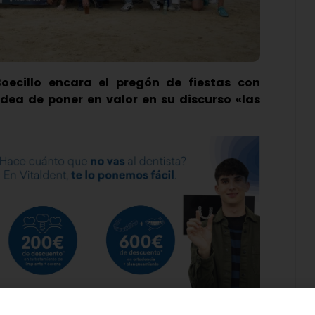
oecillo encara el pregón de fiestas con
idea de poner en valor en su discurso «las
n anhelo, la Asociación Cultural Taurina de