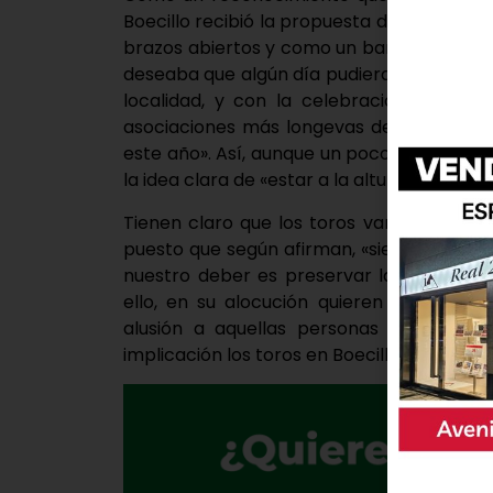
Boecillo recibió la propuesta de ser los pr
brazos abiertos y como un baño de «orgul
deseaba que algún día pudieran tener el h
localidad, y con la celebración de su d
asociaciones más longevas del municipio
este año». Así, aunque un poco nerviosos,
la idea clara de «estar a la altura de la gr
Tienen claro que los toros van a ser el h
puesto que según afirman, «siempre han si
nuestro deber es preservar la tradición 
ello, en su alocución quieren poner en v
alusión a aquellas personas que hoy y
implicación los toros en Boecillos siempre 