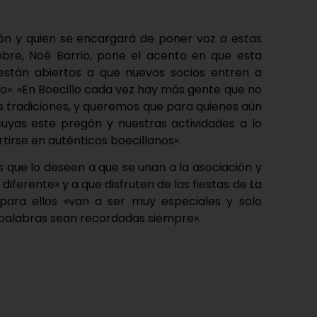
ción y quien se encargará de poner voz a estas
bre, Noé Barrio, pone el acento en que esta
están abiertos a que nuevos socios entren a
do». «En Boecillo cada vez hay más gente que no
s tradiciones, y queremos que para quienes aún
uyas este pregón y nuestras actividades a lo
tirse en auténticos boecillanos».
 que lo deseen a que se unan a la asociación y
iferente» y a que disfruten de las fiestas de La
ara ellos «van a ser muy especiales y solo
 palabras sean recordadas siempre».