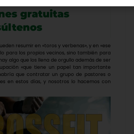
pueden resumir en «toros y verbenas», y en «ese
lo para los propios vecinos, sino también para
 hay algo que los llena de orgullo además de ser
upación «que tiene un papel tan importante
s habría que contratar un grupo de pastores o
les en estos días, y nosotros lo hacemos con