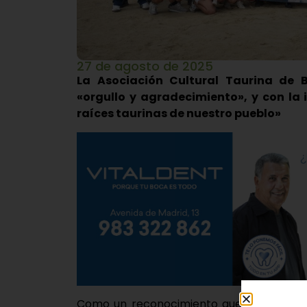
27 de agosto de 2025
La Asociación Cultural Taurina de B
«orgullo y agradecimiento», y con la 
raíces taurinas de nuestro pueblo»
Como un reconocimiento que esperaban co