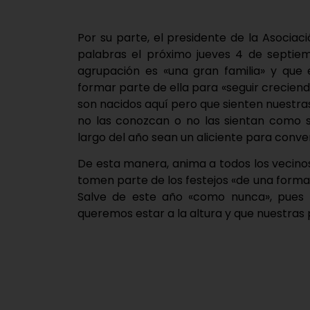
Por su parte, el presidente de la Asocia
palabras el próximo jueves 4 de septiem
agrupación es «una gran familia» y que 
formar parte de ella para «seguir crecien
son nacidos aquí pero que sienten nuestra
no las conozcan o no las sientan como s
largo del año sean un aliciente para conver
De esta manera, anima a todos los vecinos
tomen parte de los festejos «de una forma d
Salve de este año «como nunca», pues p
queremos estar a la altura y que nuestras