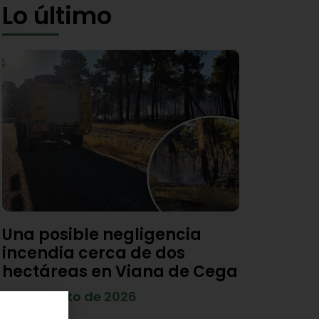
Lo último
Una posible negligencia
incendia cerca de dos
hectáreas en Viana de Cega
7 de agosto de 2026