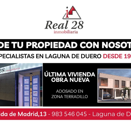
egoneros de las fiestas de La Salve 2025 con los
lo y agradecimiento». Y es que esta agrupación
onor de inaugurar los festejos patronales de su
écimo quinto aniversario y, al ser una de las
, «esperábamos que el reconocimiento llegara
 afrontan esta responsabilidad con ganas y con
an oportunidad».
ilo conductor de su discurso el próximo jueves,
do una parte indiscutible de nuestras fiestas y
y pasársela a las próximas generaciones». Por
alor las raíces taurinas boecillanas y «hacer
a no están pero que gracias a ellos y a su
han sido posibles».