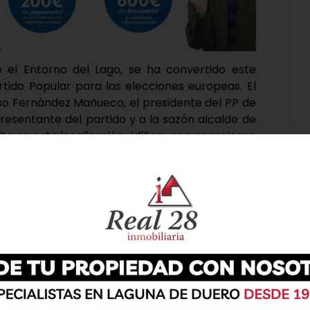
el Entorno del Lago, se ha convertido este
tido Popular para las elecciones europeas. El
onso Fernández Mañueco, el presidente del PP de
presentante del partido y a la sazón alcalde de
ita en esta localización «idílica» con consejeros,
antes del partido para promover el apoyo a las
frente al sanchismo y al engaño».
dido al resto, el primer edil de Laguna ha
hace un año realizan en el Ayuntamiento para
ción en el municipio», anunciando las próximas
a partir de octubre para ampliar el centro de
rez ha apuntado «la importancia que tiene lo que
dos, hasta el más pequeño de los pueblo, va a
ún ha matizado, «es imprescindible votar, pero