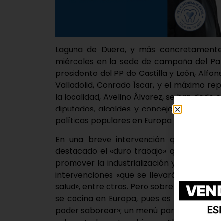
Laguna de Duero, y más concretamente 
miércoles en la sede de campaña del Par
presidente del PP de Castilla y León, Alf
Valladolid, Conrado Íscar, y el máximo re
la localidad, Avelino Álvarez, se han dado c
diputados, alcaldes y concejales y milit
políticas populares en Europa y así «hace 
En una breve intervención que ha prece
destacado el «duro trabajo» que «desde 
promover la industrialización y moderniza
intervenciones «que se llevarán a cabo 
salud», entre otras. Pero sobre todo, Álva
se cocina en Europa, pues es algo que to
poder saborear»; un menú para el que, seg