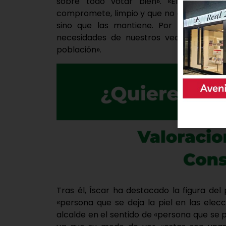
sobre todo votar bien». «El Partido 
compromete, limpio y que no cambia sus 
sino que las mantiene. Por ello, votar
necesidades de nuestros vecinos, de nu
población».
Tras él, Íscar ha destacado la figura d
«persona que se deja la piel en las elec
alcalde en el sentido de «persona que se p