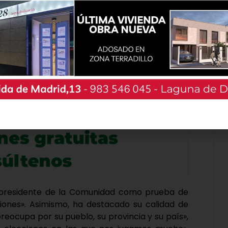
Popular es un partido que cumple, que se
palabras dependiendo de dónde se encuentre,
 al PP es dar respuesta a las inquietudes y
estros agricultores y ganaderos y a toda la
el presidente de la Comunidad como prueba de
ciones». Asimismo, ha destacado su calidad de
reocupa por su pueblo, su provincia y su país»,