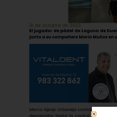
31 de octubre de 2023
El jugador de pádel de Laguna de Due
junto a su compañero Mario Muñoz en
Marco Ajenjo Urbaneja continua en la send
desplazaba hasta la capital salmantina