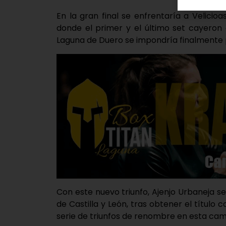
En la gran final se enfrentaría a Velicio
donde el primer y el último set cayeron
Laguna de Duero se impondría finalmente 
Con este nuevo triunfo, Ajenjo Urbaneja 
de Castilla y León, tras obtener el títul
serie de triunfos de renombre en esta cam