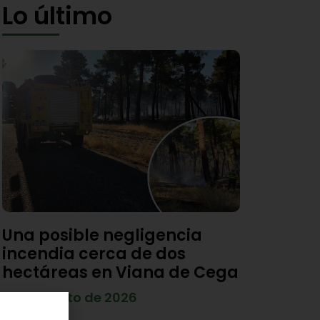
Lo último
Una posible negligencia
incendia cerca de dos
hectáreas en Viana de Cega
7 de agosto de 2026