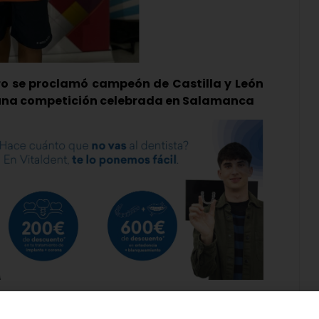
ro se proclamó campeón de Castilla y León
 una competición celebrada en Salamanca
a de la victoria. Este pasado fin de semana se
 para la disputa del Campeonato regional de