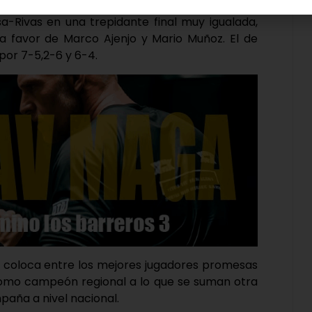
asa-Rivas en una trepidante final muy igualada,
 a favor de Marco Ajenjo y Mario Muñoz. El de
por 7-5,2-6 y 6-4.
se coloca entre los mejores jugadores promesas
o como campeón regional a lo que se suman otra
paña a nivel nacional.