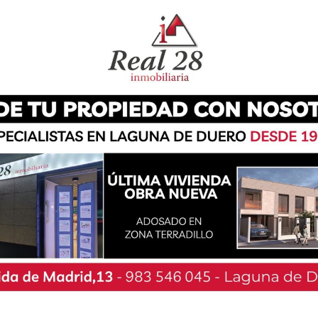
ompañero Mario Muñoz, también natural de
ía por 6-0 6-0 al dúo formado por Manguan –
ivel de juego en el que se encontraban ambos.
en el inicio de la competición, lo que auguraba
en las semifinales tuvieron que enfrentarse a la
 vencieron por 6-4 y 6-3, garantizándose así su
orchado regional en categoría alevín.