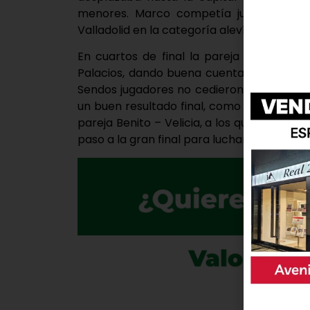
menores. Marco competía junto a su c
Valladolid en la categoría alevín.
En cuartos de final la pareja se impon
Palacios, dando buena cuenta del gran n
Sendos jugadores no cedieron ni un juego 
un buen resultado final, como así fue. Ya 
pareja Benito – Velicia, a los que también
paso a la gran final para luchar por el ent