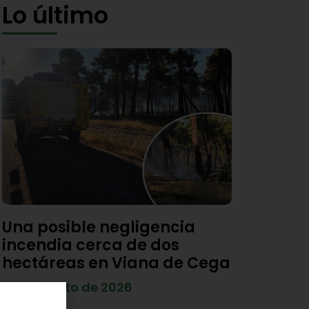
Lo último
Una posible negligencia
incendia cerca de dos
hectáreas en Viana de Cega
7 de agosto de 2026