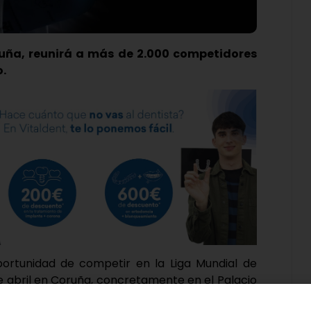
ruña, reunirá a más de 2.000 competidores
.
portunidad de competir en la Liga Mundial de
de abril en Coruña, concretamente en el Palacio
rá la primera de este calibre para Mario, que