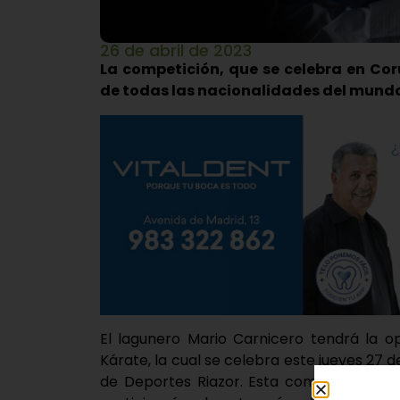
26 de abril de 2023
La competición, que se celebra en Co
de todas las nacionalidades del mundo
El lagunero Mario Carnicero tendrá la o
Kárate, la cual se celebra este jueves 27 
de Deportes Riazor. Esta competición se