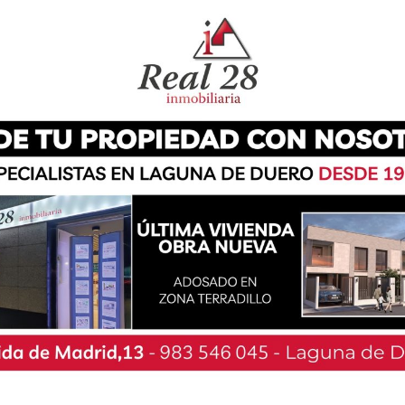
 es la continuación del evento de apertura en
ta jornada se congregan más de 2500 atletas de
rimera España con 614 competidores, seguida de
 seguirá el estilo de rondas eliminatorias, y las
YouTube.
Tras la cita en España, el torneo
ico) y Venecia, (Italia).