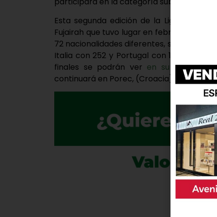
participará en la categoría sub 21 +84kg.
Esta segunda edición de la Liga Mundial
Fujairah que tuvo lugar en febrero. En es
72 nacionalidades diferentes, siendo la p
Italia con 252 y Portugal con 191. El torneo
finales se podrán ver
en su canal de 
continuará en Porec, (Croacia), Merida (Mex