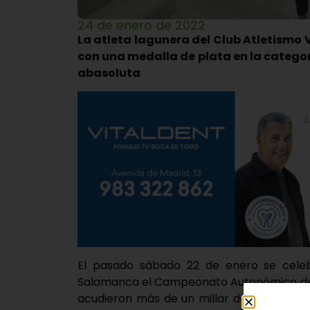
24 de enero de 2022
La atleta lagunera del Club Atletismo V
con una medalla de plata en la categor
abasoluta
El pasado sábado 22 de enero se celebr
Salamanca el Campeonato Autonómico de C
acudieron más de un millar de atletas. L