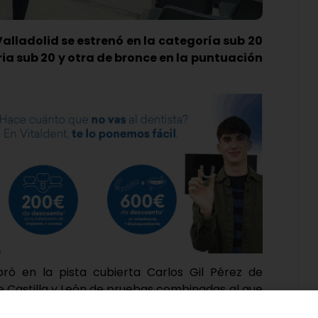
alladolid se estrenó en la categoría sub 20
ia sub 20 y otra de bronce en la puntuación
ó en la pista cubierta Carlos Gil Pérez de
astilla y León de pruebas combinadas al que
a lagunera del Mónica Alejandro Pastor, debutó