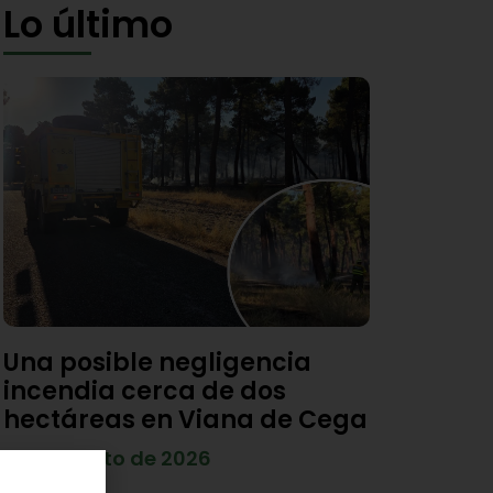
Lo último
Una posible negligencia
incendia cerca de dos
hectáreas en Viana de Cega
7 de agosto de 2026