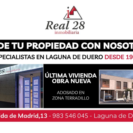
edalla de plata. Dentro de la clasificación
eportista del Club Atletismo de Valladolid se
jor marca en salto de altura con un resultado
. San Sebastián, Alba Ramírez. En tercer lugar se
 Sofía Martín .
siguió la 2ª puntuación en la categoría sub 20
oluta, medalla de bronce.