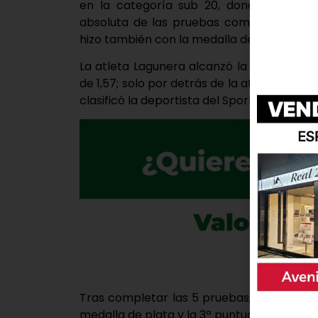
en la categoría sub 20, donde ganó la m
absoluta de las pruebas combinadas, la d
hizo también con la medalla de bronce
La atleta Lagunera alcanzó la segunda me
de 1,57; solo por detrás de la atleta del At
clasificó la deportista del Sporting Segovia,
Tras completar las 5 pruebas, Mónica con
medalla de plata y la 3ª puntuación en abs