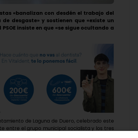
istas «banalizan con desdén el trabajo del
 de desgaste» y sostienen que «existe un
 PSOE insiste en que «se sigue ocultando a
yuntamiento de Laguna de Duero, celebrado este
e entre el grupo municipal socialista y los tres
l cuál comenzó cuando, llegado el turno de