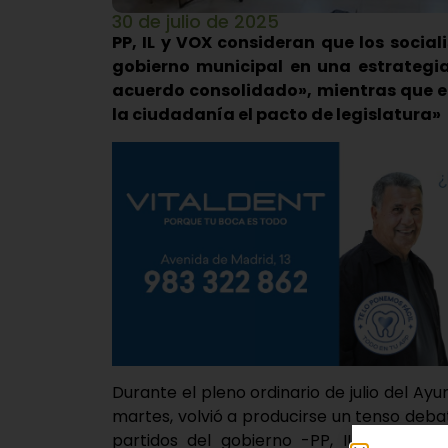
30 de julio de 2025
PP, IL y VOX consideran que los social
gobierno municipal en una estrategia
acuerdo consolidado», mientras que el
la ciudadanía el pacto de legislatura»
Durante el pleno ordinario de julio del A
martes, volvió a producirse un tenso debat
partidos del gobierno -PP, IL y VOX- e