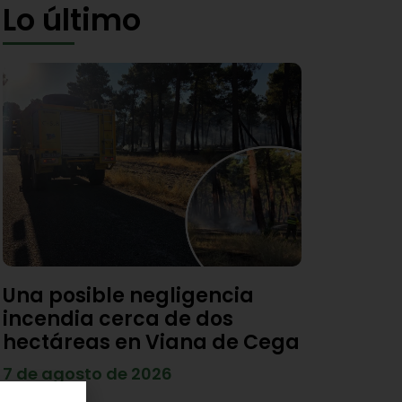
Lo último
Una posible negligencia
incendia cerca de dos
hectáreas en Viana de Cega
7 de agosto de 2026