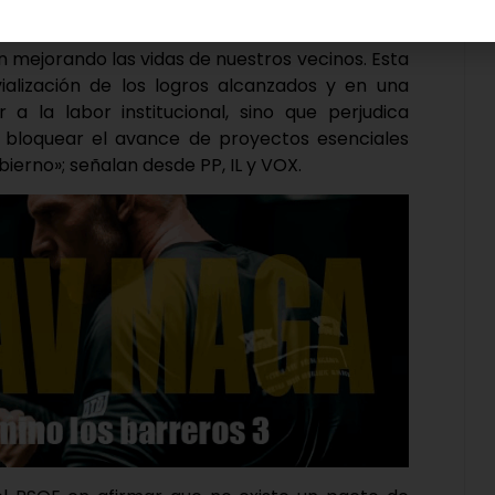
municipal, a través de declaraciones vacías de
 Con su actitud el PSOE demuestra un desdén
n mejorando las vidas de nuestros vecinos. Esta
vialización de los logros alcanzados y en una
r a la labor institucional, sino que perjudica
r bloquear el avance de proyectos esenciales
ierno»; señalan desde PP, IL y VOX.