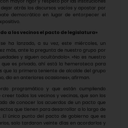
 con mayor rigor y respeto por las instituciones
 dejar atrás los discursos vacíos y apostar por
ebate democrático en lugar de entorpecer el
xpositivo.
do a los vecinos el pacto de legislatura»
 se ha lanzado, a su vez, este miércoles, un
ez más, ante la pregunta de nuestro grupo por
uedades y siguen ocultándolo». «No es nuestro
o que es privado, ahí está la hemeroteca para
 que la primera teniente de alcalde del grupo
o, dio en anteriores ocasiones», afirman.
uerdo programático y que están cumpliendo
 creer todos los vecinos y vecinas, que son los
ivado de conocer los acuerdos de un pacto que
yectos que tienen para desarrollar a lo largo de
. El único punto del pacto de gobierno que es
arios, solo tardaron veinte días en acordarlos y