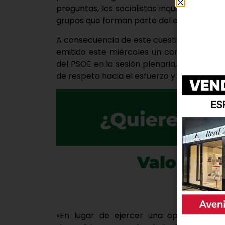
preguntas, los socialistas inquirieron en 
grupos que forman parte del ejecutivo loca
A consecuencia de este cuestionamiento, la
emitido este miércoles un comunicado en
del PSOE en la sesión plenaria, considera
de respeto hacia el esfuerzo y compromiso
«En lugar de ejercer una oposición res