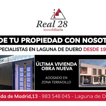
qué consiste el pacto de gobierno de estos tres
l.
s tres fuerzas políticas del gobierno local han
 el que lamentan «profundamente» la actitud
ndo que «han demostrado, una vez más, su falta
 del gobierno municipal».
ponsable y constructiva, opta por banalizar