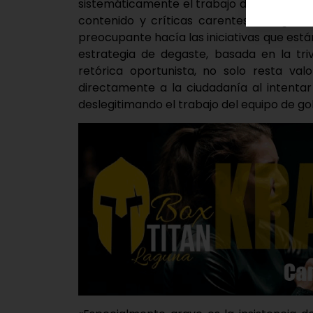
sistemáticamente el trabajo del gobierno 
contenido y críticas carentes de rigor.
preocupante hacía las iniciativas que está
estrategia de degaste, basada en la tri
retórica oportunista, no solo resta valo
directamente a la ciudadanía al intenta
deslegitimando el trabajo del equipo de gob