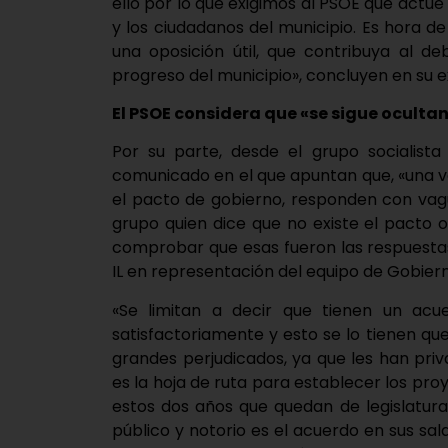
ello por lo que exigimos al PSOE que actúe
y los ciudadanos del municipio. Es hora de
una oposición útil, que contribuya al d
progreso del municipio», concluyen en su e
El PSOE considera que «se sigue ocultan
Por su parte, desde el grupo socialista
comunicado en el que apuntan que, «una v
el pacto de gobierno, responden con vag
grupo quien dice que no existe el pacto 
comprobar que esas fueron las respuestas
IL en representación del equipo de Gobiern
«Se limitan a decir que tienen un ac
satisfactoriamente y esto se lo tienen que
grandes perjudicados, ya que les han pr
es la hoja de ruta para establecer los pro
estos dos años que quedan de legislatura
público y notorio es el acuerdo en sus sal