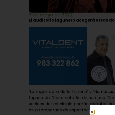
3 de mayo de 2022
El auditorio lagunero acogerá estas do
‘La mejor obra de la historia’ y ‘Numanci
Laguna de Duero este fin de semana. Dur
vecinos del municipio podrán disfrutar de
esta temporada de espectáculos.