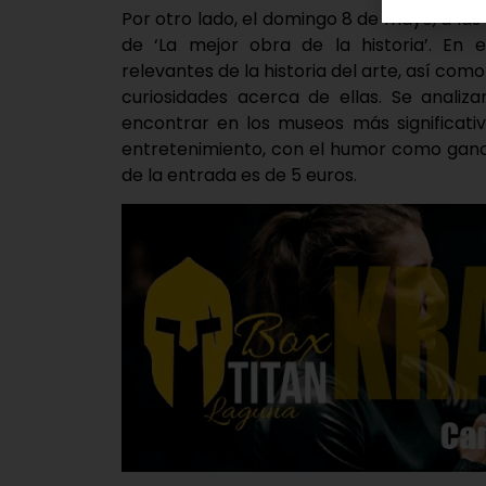
Por otro lado, el domingo 8 de mayo, a las
de ‘La mejor obra de la historia’. En
relevantes de la historia del arte, así co
curiosidades acerca de ellas. Se analiz
encontrar en los museos más significativ
entretenimiento, con el humor como ganch
de la entrada es de 5 euros.