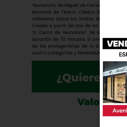
‘Numancia, de Miguel de Cervantes’ es 
Nacional de Teatro Clásico dirigida a un
reflexiona sobre los límites de la liberta
creado a partir de uno de los textos fun
‘El Cerco de Numancia’. Se representará
duración de 70 minutos. El precio de la e
de las protagonistas de la última edició
cuatro categorías y llevándose el premio a