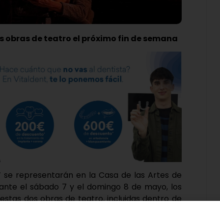
s obras de teatro el próximo fin de semana
a’ se representarán en la Casa de las Artes de
ante el sábado 7 y el domingo 8 de mayo, los
 estas dos obras de teatro, incluidas dentro de