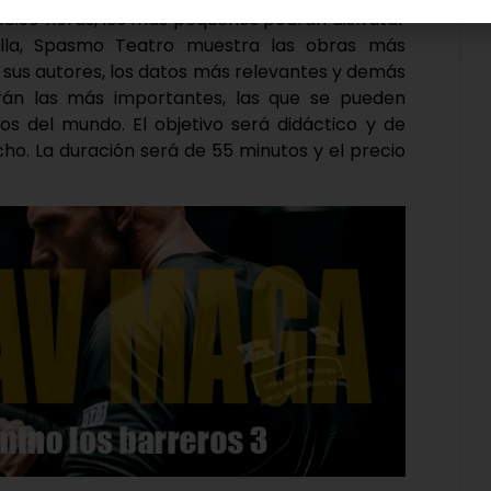
 18:30 horas, los más pequeños podrán disfrutar
 ella, Spasmo Teatro muestra las obras más
mo sus autores, los datos más relevantes y demás
arán las más importantes, las que se pueden
os del mundo. El objetivo será didáctico y de
o. La duración será de 55 minutos y el precio