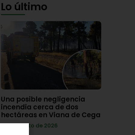
Lo último
Una posible negligencia
incendia cerca de dos
hectáreas en Viana de Cega
7 de agosto de 2026