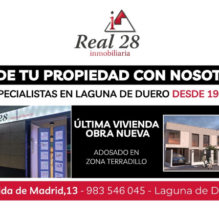
una coproducción de NAO D´AMORES y Compañía
 público joven-adulto. Trata una tragedia que
d humana, individual y colectiva. La obra se ha
damentales de la literatura cervantina como es
 el sábado 7 a las 20:30 horas y tendrá una
ntrada es de 14 euros. La compañía ha sido una
n de los Premios Max 2021, siendo finalista en
 mejor vestuario.