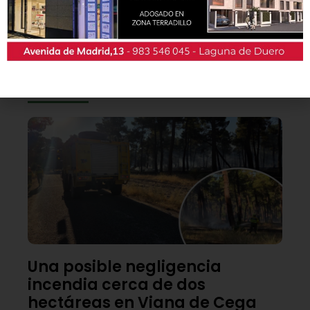
También podrás conseguir la revista en papel
de forma
gratuita
en todos los negocios
patrocinadores y en la Casa de las Artes.
Lo último
Una posible negligencia
incendia cerca de dos
hectáreas en Viana de Cega