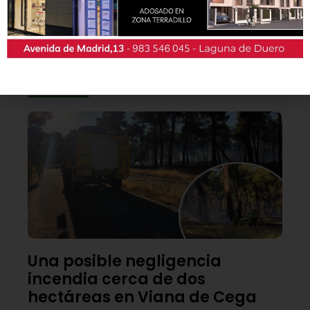
También podrás conseguir la revista en papel
de forma
gratuita
en todos los negocios
patrocinadores y en la Casa de las Artes.
Lo último
Una posible negligencia
incendia cerca de dos
hectáreas en Viana de Cega