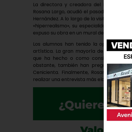
La directora y creadora del Museo de l
Rosana Largo, acudió el pasado miércoles
Hernández. A lo largo de la visita, esta art
«hiperrealismo», su especialidad en el 
expuso su obra en un mural de Times Square
Los alumnos han tenido la oportunidad 
artística. La gran mayoría de las pregun
que ha hecho o como consiguió hacers
obstante, también han preguntado sobr
Cenicienta. Finalmente, Rosana Largo ha
realizar una entrevista más elaborada.