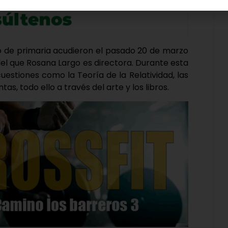
to de primaria acudieron el pasado 20 de marzo
el que Rosana Largo es directora. Durante esta
cuestiones como la Teoría de la Relatividad, las
s, todo ello a través del arte y los libros.