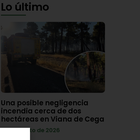
Lo último
Una posible negligencia
incendia cerca de dos
hectáreas en Viana de Cega
7 de agosto de 2026