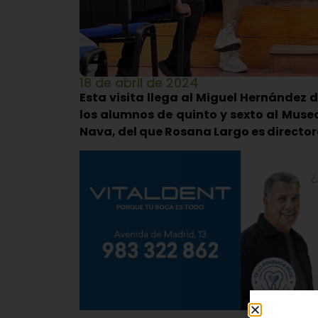
18 de abril de 2024
Esta visita llega al Miguel Hernández 
los alumnos de quinto y sexto al Museo
Nava, del que Rosana Largo es directo