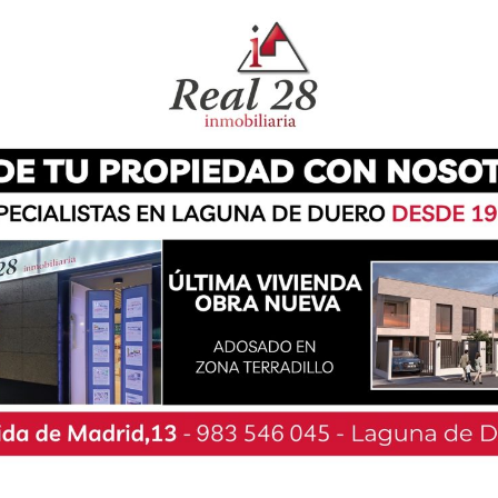
os Cuentos y la Ciencia de Paredes de Nava,
 a un encuentro con alumnos en el CEIP Miguel
ista vallisoletana ha explicado en que consiste el
mundo del arte. Asimismo, ha hablado de como
 y en el Louvre.
de preguntarle acerca de su vida personal y
tas estaban relacionadas acerca de los viajes
e tan reconocida en el mundo del arte. No
e cuestiones como el precio del vestido de
 acudido a la radio escolar del centro para