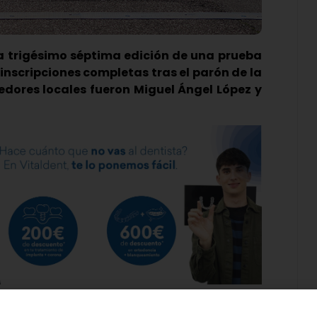
la trigésimo séptima edición de una prueba
inscripciones completas tras el parón de la
edores locales fueron Miguel Ángel López y
ngo una de sus pruebas deportiva más esperadas