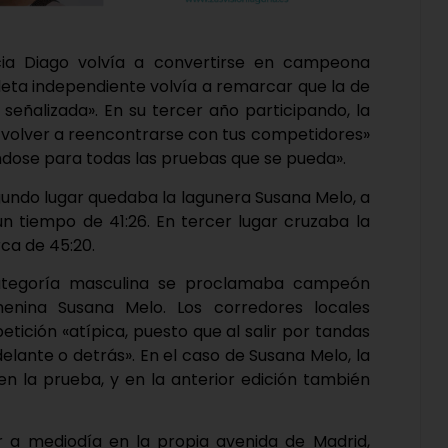
cia Diago volvía a convertirse en campeona
atleta independiente volvía a remarcar que la de
señalizada». En su tercer año participando, la
volver a reencontrarse con tus competidores»
ndose para todas las pruebas que se pueda».
gundo lugar quedaba la lagunera Susana Melo, a
n tiempo de 41:26. En tercer lugar cruzaba la
ca de 45:20.
 categoría masculina se proclamaba campeón
enina Susana Melo. Los corredores locales
ición «atípica, puesto que al salir por tandas
delante o detrás». En el caso de Susana Melo, la
en la prueba, y en la anterior edición también
r a mediodía en la propia avenida de Madrid,