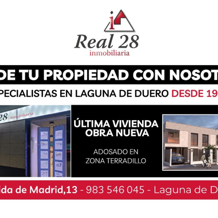
 tradicional Carrera Pedestre Popular volvía a
ión que se desarrolló con distintas medidas de
ión disponibles fueron reservadas, si bien
0 corredores. Lo hicieron, en esta ocasión, en
cada una, en medio de un dispositivo en el que
ubes deportivos del municipio, además de los
s de Protección Civil. Una vez más, se priorizó
alizado del recorrido, a fin de evitar cualquier
vía a ofrecer un recorrido de diez kilómetros
turaleza lagunera, como el canal del Duero o el
sarrollo, finalmente uno de los favoritos, Rubén
a campeón absoluto masculino. De esta manera
masculino por tercer año consecutivo, después