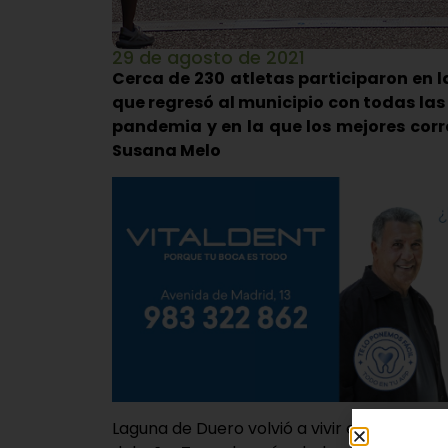
29 de agosto de 2021
Cerca de 230 atletas participaron en 
que regresó al municipio con todas las 
pandemia y en la que los mejores corr
Susana Melo
Laguna de Duero volvió a vivir este domi