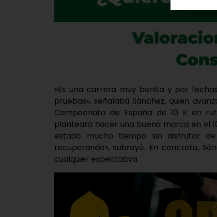
«Es una carrera muy bonita y por fech
pruebas», señalaba Sánchez, quien avanz
Campeonato de España de 10 K en ruta
planteará hacer una buena marca en el 10
estado mucho tiempo sin disfrutar 
recuperando», subrayó. En concreto, Sá
cualquier expectativa.