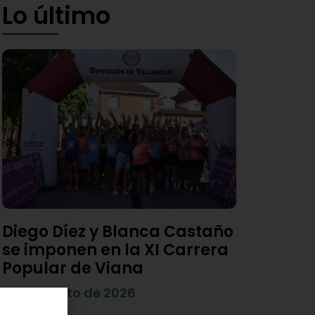
Lo último
Diego Díez y Blanca Castaño
se imponen en la XI Carrera
Popular de Viana
4 de agosto de 2026