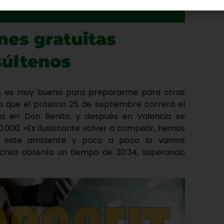
as es muy buena para prepararme para otras
a que el próximo 25 de septiembre correrá el
 en Don Benito, y después en Valencia se
.000. «Es ilusionante volver a competir, hemos
de este ambiente y poco a poco lo vamos
nchez obtenía un tiempo de 30:34, superando