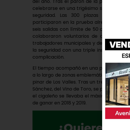
del año. Tras el parón de la pandemia, la
celebrarse en una trigésimo séptima edic
seguridad. Las 300 plazas de inscripc
participaron en la prueba alrededor de 23
seis salidas con límite de 50 corredores 
colaboraron voluntarios de distintos cl
trabajadores municipales y de los miembro
la seguridad con una triple inspección y b
complicación.
El tiempo acompañó en una prueba que vol
a lo largo de zonas emblemáticas de la na
pinar de Los Valles. Tras un trepidante de
Sánchez, del Vino de Toro, se proclamab
el cigaleño se llevaba el máximo trofeo 
de ganar en 2018 y 2019.