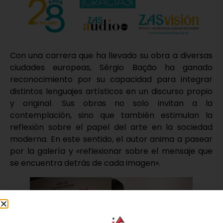
Con una carrera que ha llevado su obra a diversas
ciudades europeas, Sérgio Bação ha ganado
reconocimiento por su capacidad para integrar
distintos lenguajes artísticos en un discurso propio
y original. Sus obras no solo invitan a la
contemplación, sino que también estimulan la
reflexión sobre el papel del arte en la sociedad
moderna. En este sentido, el autor anima a pasear
por la galería y «reflexionar sobre el mensaje que
se encuentra detrás de cada imagen».