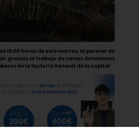
las 19:00 horas de este martes, al parecer de
do gracias al trabajo de varias dotaciones
mberos de la factoría Renault de la capital