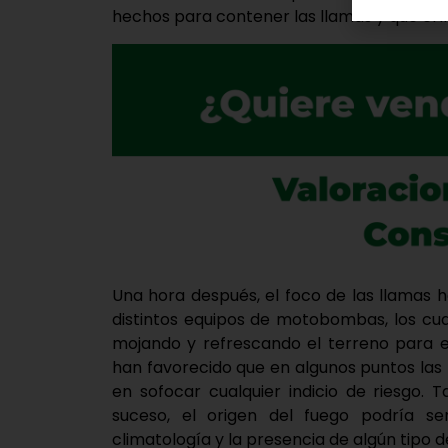
hechos para contener las llamas y que el i
Una hora después, el foco de las llamas h
distintos equipos de motobombas, los c
mojando y refrescando el terreno para e
han favorecido que en algunos puntos las ll
en sofocar cualquier indicio de riesgo.
suceso, el origen del fuego podría ser
climatología y la presencia de algún tipo d