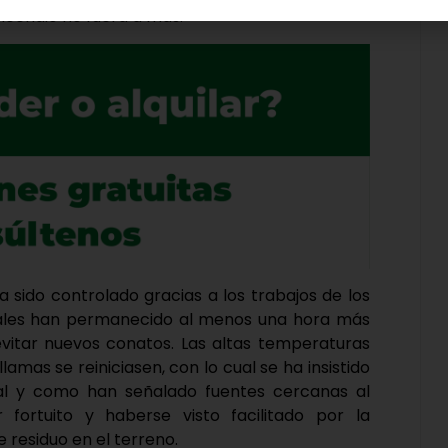
ncendio no fuera a más.
a sido controlado gracias a los trabajos de los
uales han permanecido al menos una hora más
vitar nuevos conatos. Las altas temperaturas
amas se reiniciasen, con lo cual se ha insistido
 Tal y como han señalado fuentes cercanas al
 fortuito y haberse visto facilitado por la
e residuo en el terreno.