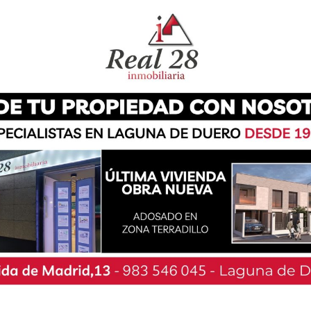
 de diez hectáreas de tierras de cultivo a las
no de Laguna a la Cistérniga, la autovía A-601
mares. El foco del fuego ha arrancado a
o los servicios de emergencias del 112 han
os testigos que confirmaban la presencia de
 llamadas de alerta acerca de un incendio que
t y que amenazaba con acercarse a la propia
lejos empresariales.
cia de hasta tres dotaciones de bomberos del
nsejería de Medio Ambiente, así como otros
 Bomberos de Renault en la capital. Protección
articipado en las labores con su motobomba
la Guardia Civil y la Policía Local se han
o temporalmente en el Camino de Laguna a la
oordinación de las labores algunos vehículos de
 papel tuvieron los equipos de extinción de
omento fueron los que acudieron al lugar de los