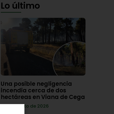
Lo último
Una posible negligencia
incendia cerca de dos
hectáreas en Viana de Cega
7 de agosto de 2026