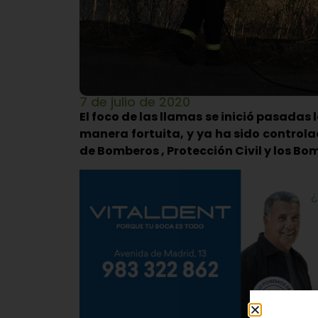
7 de julio de 2020
El foco de las llamas se inició pasadas 
manera fortuita, y ya ha sido controla
de Bomberos , Protección Civil y los Bo