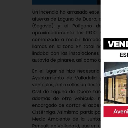
Un incendio ha arrasado este martes cerca
afueras de Laguna de Duero, entre el Cami
(Segovia) y el Polígono de Los Ala
aproximadamente las 19:00 horas, cuand
comenzado a recibir llamadas de distint
llamas en la zona. En total han sido 70
lindaba con las instalaciones de Renaul
autovía de pinares, así como a otros comp
En el lugar se hizo necesaria la presen
Ayuntamiento de Valladolid y de la Co
vehículos, entre ellos un destacamento de
Civil de Laguna de Duero también ha p
además de otro vehículo, mientras que 
encargado de cortar el acceso al tráfic
Cistérniga. Asimismo participaron en la c
Medio Ambiente de la Junta. Importante
Renault en Valladolid, que en un primer m