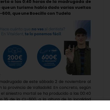
alerta a las 0:40 horas de la madrugada de
 que un turismo había dado varias vueltas
-600, que une Boecillo con Tudela
 madrugada de este sábado 2 de noviembre al
n la provincia de Valladolid. En concreto, según
, el siniestro mortal se ha producido a las 00:40
 16 de la CL-600, a la altura de la localidad
xplicaron a la sala de operaciones del 112 que un