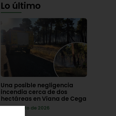
Lo último
Una posible negligencia
incendia cerca de dos
hectáreas en Viana de Cega
7 de agosto de 2026