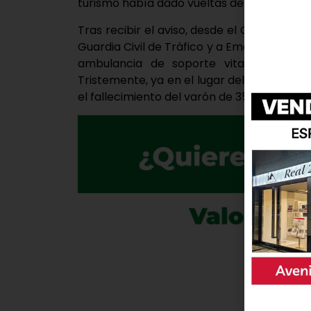
turismo había dado vueltas de campana y 
Tras recibir el aviso, desde el Centro de 
Guardia Civil de Tráfico y a Emergencias Sa
ambulancia de soporte vital básico y 
Tristemente, ya en el lugar del siniestro vi
el fallecimiento del varón de 35 años, sin 