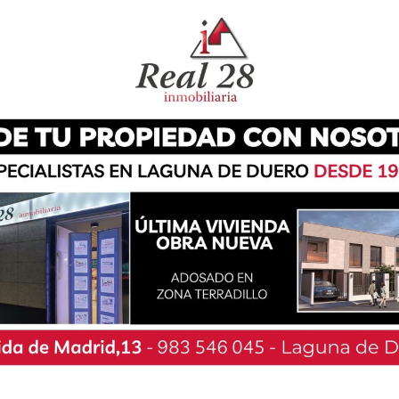
su ocupante había resultado herido.
Emergencias dieron aviso de este accidente a la
nitarias de Sacyl, que envió una UVI móvil y una
el personal sanitario del Centro de Salud.
al, el personal sanitario tan solo pudo confirmar
que pudieran hacer nada por salvar su vida.