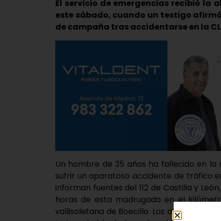
El servicio de emergencias recibió la 
este sábado, cuando un testigo afirmó
de campaña tras accidentarse en la CL
Un hombre de 35 años ha fallecido en la
sufrir un aparatoso accidente de tráfico e
informan fuentes del 112 de Castilla y León
horas de esta madrugada en el kilómetro
vallisoletana de Boecillo. Los alertantes e