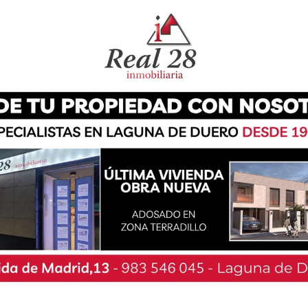
 Cortes por Valladolid, Roberto Velasco, han
n Laguna de Duero. En este acto ante los medios
mbio en la comunidad» y la defensa del partido
n se ha valorado positivamente el cierre de
 resultado duran el 13 de febrero. En el acto
sables de Izquierda Unida en Laguna de Duero
e Duero (Jesús Sáez).
cino del pueblo desde pequeño y miembro de la
aguna, Boecillo y Viana», indicaba Roberto
que el centro lagunero da cobertura 28.000
Además, cuenta con una plantilla orgánica de tan
Velasco advirtió sobre las malas condiciones que
a: «Muchos pacientes han tenido que esperar 3
 colas enormes para pedir cita que llegaban a