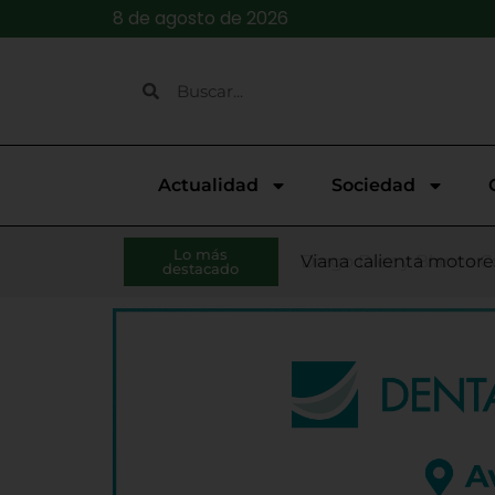
8 de agosto de 2026
Actualidad
Sociedad
El presidente de la Di
Lo más
Una posible negligenc
Diego Díez y Blanca C
Viana calienta motores
Fallece Lucas, el niño
Continúan abiertas las
El Pleno de Diputación
Laguna abre las inscri
Las Veladas de Jazz a
El Ejecutivo de Lagun
destacado
Monge