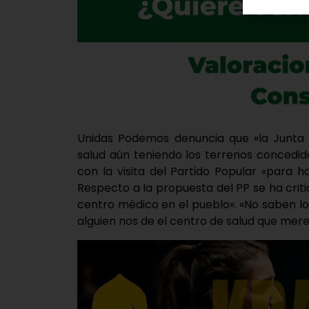
Unidas Podemos denuncia que «la Junta n
salud aún teniendo los terrenos concedi
con la visita del Partido Popular «para 
Respecto a la propuesta del PP se ha crit
centro médico en el pueblo». «No saben 
alguien nos de el centro de salud que me