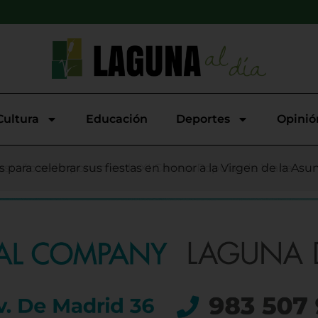
Cultura
Educación
Deportes
Opinió
putación refuerza la estructura del equipo de Gobierno tra
ia incendia cerca de dos hectáreas en Viana de Cega
astaño se imponen en la XI Carrera Popular de Viana
 para celebrar sus fiestas en honor a la Virgen de la As
 que conmovió a toda la provincia
 inscripciones para la 15ª Carrera Nocturna a Pie de Boeci
 impulsa la finalización de la Autovía del Duero
pciones este sábado para su tradicional Carrera Pedestre P
rrancan en Boecillo con una noche cubana de la mano de
a de Duero niega falta de transparencia y anuncia una 