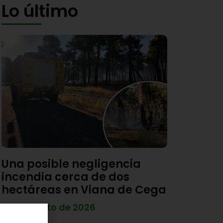
Lo último
Una posible negligencia
incendia cerca de dos
hectáreas en Viana de Cega
7 de agosto de 2026