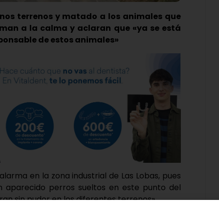
nos terrenos y matado a los animales que
aman a la calma y aclaran que «ya se está
sponsable de estos animales»
alarma en la zona industrial de Las Lobas, pues
 aparecido perros sueltos en este punto del
n sin pudor en los diferentes terrenos».
o con este medio para advertir al resto de