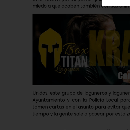
miedo a que acaben también con sus anim
Unidos, este grupo de laguneros y lagun
Ayuntamiento y con la Policía Local par
tomen cartas en el asunto para evitar qu
tiempo y la gente sale a pasear por esta z