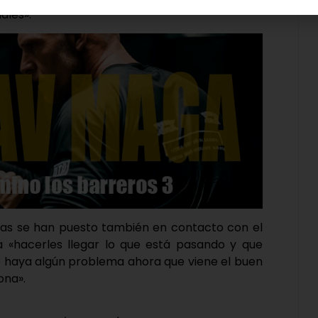
ales».
eras se han puesto también en contacto con el
a «hacerles llegar lo que está pasando y que
e haya algún problema ahora que viene el buen
ona».