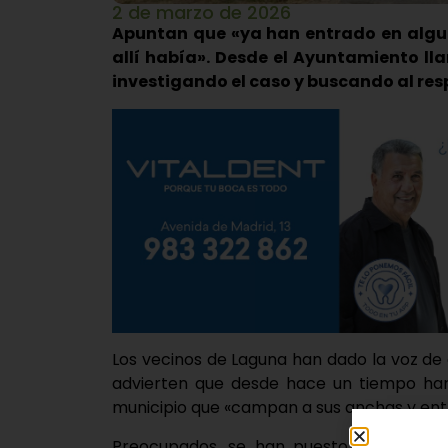
2 de marzo de 2026
Apuntan que «ya han entrado en algu
allí había». Desde el Ayuntamiento ll
investigando el caso y buscando al re
Los vecinos de Laguna han dado la voz de 
advierten que desde hace un tiempo han
municipio que «campan a sus anchas y entra
Preocupados, se han puesto en contact