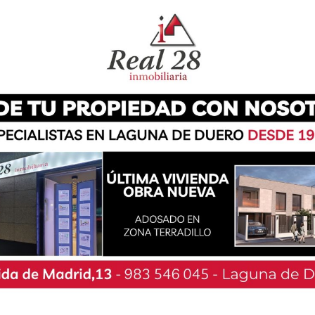
cuidado cuando salgan a pasear». Señalan que,
-no catalogados como razas potencialmente
nados por este espacio industrial, habiendo
s de varios vecinos.
las cámaras cómo siete de ellos entraban en mi
 cuenta cómo, en el caso de otro lagunero,
ras, a los pollos y los patos que allí tenía», y
ue entren les ha puesto pienso en la puerta por