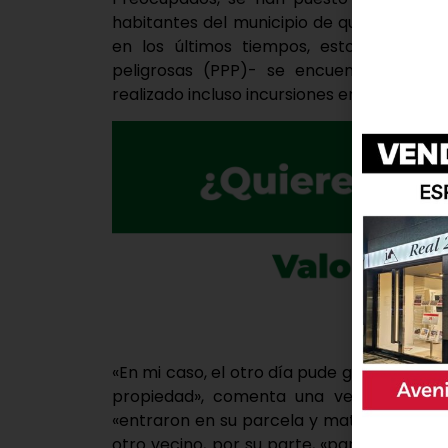
habitantes del municipio de que «tengan 
en los últimos tiempos, estos canes 
peligrosas (PPP)- se encuentran disemi
realizado incluso incursiones en los terreno
«En mi caso, el otro día pude grabar con 
propiedad», comenta una vecina, quien
«entraron en su parcela y mataron a las cab
otro vecino, por su parte, «para evitar q