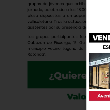
grupos de jóvenes que exhibieron sus cor
jornada, celebrada a las 18:00 horas, re
plaza dispuestas a empaparse del folclo
vallisoletana. Tras la actuación, el Ayuntam
asistentes por su presencia, deseando qu
Los grupos participantes fueron ‘Castell
Cabezón de Pisuerga, ‘El Guindo’, proce
municipio vecino Laguna de Duero, ‘Vacc
Rotonda’.