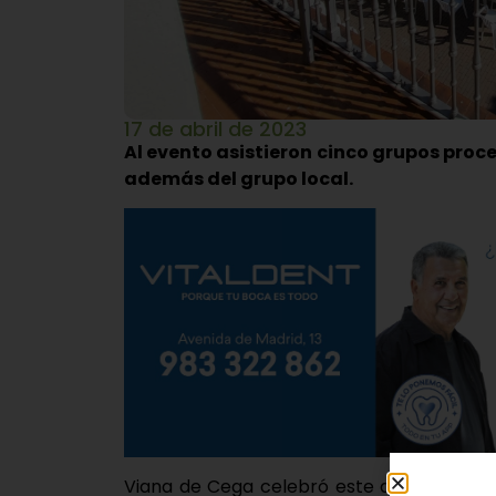
17 de abril de 2023
Al evento asistieron cinco grupos proce
además del grupo local.
Viana de Cega celebró este domingo el Fe