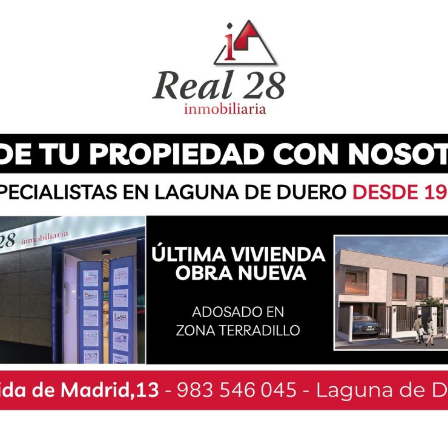
eografías en la Plaza Mayor del municipio. La
unió a cerca de un centenar de personas en la
re y las danzas tradicionales de la provincia
iento dio las gracias a los participantes y a los
e pueda celebrarse más años.
ares’, procedentes de Zaratán, ‘Castiella’, de
dente de Renedo de Esgueva, ‘La Ermita’, del
eos’, oriundo de Cigales y el grupo local ‘La