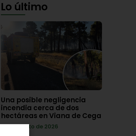
Lo último
Una posible negligencia
incendia cerca de dos
hectáreas en Viana de Cega
7 de agosto de 2026