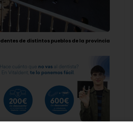
dentes de distintos pueblos de la provincia
stival de Danzas Infantil, que congregó a seis