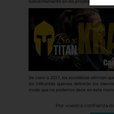
suficientemente en los propios boecillanos
De cara a 2027, los socialistas afirman q
los militantes quienes definirán los miem
modo que no podemos decir en este moment