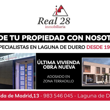
enimiento, una bajada del IBI, al menos en la
y la puesta en marcha de la pasarela, la cuál
, vamos a ver pronto», expone.
 desde el PSOE explican que «junto al resto de
los presupuestos la posibilidad de gastar otro
«Creemos que es mucha la inversión que se ha
 en otros puntos», explica. «Además, echamos en
a fiscal importante que no se está revirtiendo