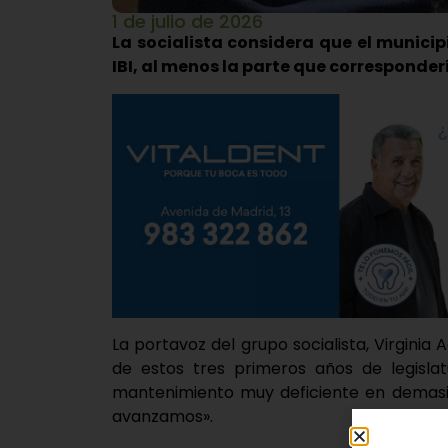
1 de julio de 2026
La socialista considera que el munici
IBI, al menos la parte que corresponder
La portavoz del grupo socialista, Virginia
de estos tres primeros años de legisla
mantenimiento muy deficiente en demasi
avanzamos».