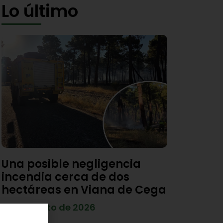
Lo último
Una posible negligencia
incendia cerca de dos
hectáreas en Viana de Cega
7 de agosto de 2026