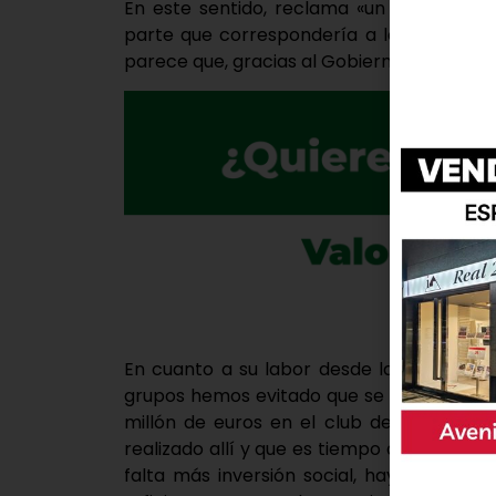
En este sentido, reclama «un mejor mant
parte que correspondería a las basuras, 
parece que, gracias al Gobierno de España
En cuanto a su labor desde la oposición,
grupos hemos evitado que se incluyera en 
millón de euros en el club deportivo». 
realizado allí y que es tiempo de invertir
falta más inversión social, hay una carg