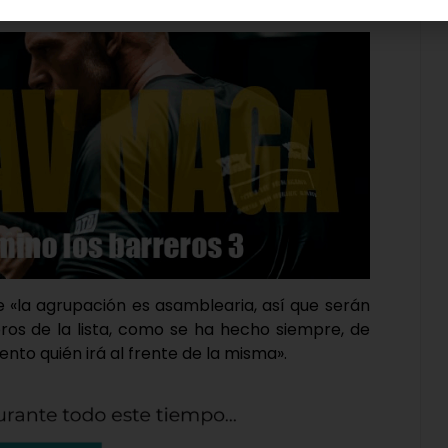
», apunta.
ue «la agrupación es asamblearia, así que serán
bros de la lista, como se ha hecho siempre, de
o quién irá al frente de la misma».