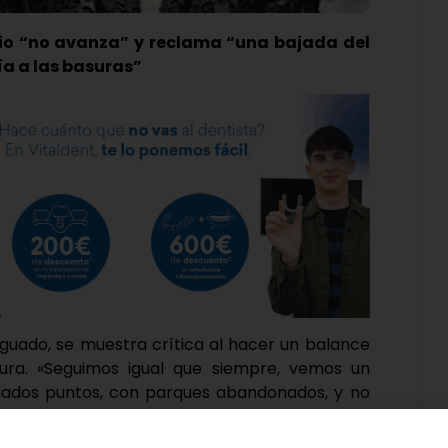
pio “no avanza” y reclama “una bajada del
ía a las basuras”
 Aguado, se muestra crítica al hacer un balance
tura. «Seguimos igual que siempre, vemos un
ados puntos, con parques abandonados, y no