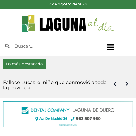
7 de agosto de 2026
Lo más destacado
Laguna de Duero, Tudela y La Cistérniga
Viana calienta motores para celebrar sus
El presidente de la Diputación refuerza la
Laguna abre las inscripciones este sábado
Las Veladas de Jazz arrancan en Boecillo
El Ejecutivo de Laguna de Duero niega
Diego Díez y Blanca Castaño se imponen
Fallece Lucas, el niño que conmovió a toda
Continúan abiertas las inscripciones para la
El Pleno de Diputación impulsa la
acuerdan un frente común de la mano de
fiestas en honor a la Virgen de la Asunción
estructura del equipo de Gobierno tras la
para su tradicional Carrera Pedestre Popular
con una noche cubana de la mano de
falta de transparencia y anuncia una
en la XI Carrera Popular de Viana
la provincia
15ª Carrera Nocturna a Pie de Boecillo
finalización de la Autovía del Duero
la Plataforma Oficial contra la Planta de
y San Roque
salida de Víctor Alonso Monge
‘Virgen del Villar’
Malecón 101
demanda contra el PSOE
Biometano