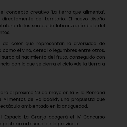
 el concepto creativo ‘La tierra que alimenta’,
irectamente del territorio. El nuevo diseño
etáfora de los surcos de labranza, símbolo del
ntos.
de color que representan la diversidad de
a como el vino, cereal o legumbres entre otros,
l surco al nacimiento del fruto, conseguido con
cia, con lo que se cierra el ciclo «de la tierra a
uará el próximo 23 de mayo en la Villa Romana
Alimentos de Valladolid’, una propuesta que
spectáculo ambientado en la antigüedad.
el Espacio La Granja acogerá el IV Concurso
repostería artesanal de la provincia.