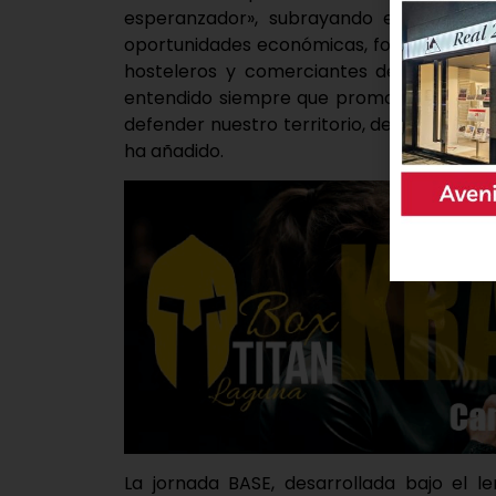
esperanzador», subrayando el papel d
oportunidades económicas, fortalecer el
hosteleros y comerciantes de la provinc
entendido siempre que promocionar y apo
defender nuestro territorio, de generar ri
ha añadido.
La jornada BASE, desarrollada bajo el l