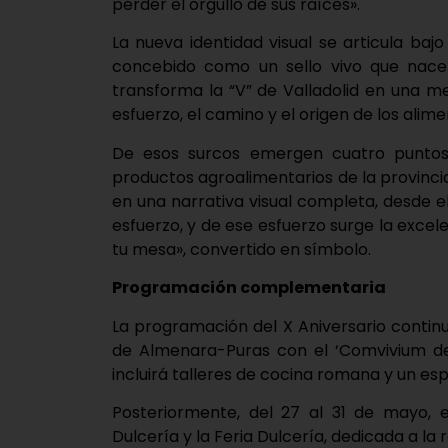
perder el orgullo de sus raíces».
La nueva identidad visual se articula bajo
concebido como un sello vivo que nace d
transforma la “V” de Valladolid en una m
esfuerzo, el camino y el origen de los alime
De esos surcos emergen cuatro puntos 
productos agroalimentarios de la provinci
en una narrativa visual completa, desde e
esfuerzo, y de ese esfuerzo surge la excelen
tu mesa», convertido en símbolo.
Programación complementaria
La programación del X Aniversario contin
de Almenara-Puras con el ‘Comvivium de 
incluirá talleres de cocina romana y un e
Posteriormente, del 27 al 31 de mayo, 
Dulcería y la Feria Dulcería, dedicada a la 