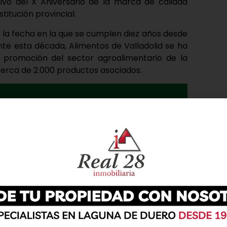
ivo del X Aniversario de la marca de calidad
titución provincial.
 la fecha en la que se cumplen diez años desde
ante esta década, Alimentos de Valladolid se ha
 promoción del sector agroalimentario de la
cerca de 2.000 productos asociados.
ha destacado que Alimentos de Valladolid «ha
 presente pujante y competitivo y un futuro