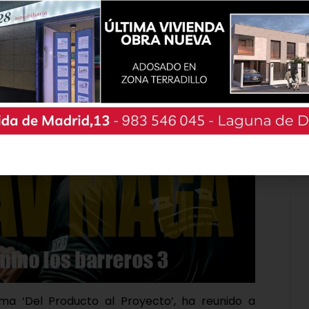
e la marca como herramienta para generar
 turismo gastronómico y apoyar a productores,
ia. «Desde la Diputación de Valladolid hemos
yar nuestros alimentos es la mejor forma de
queza y de fijar población en nuestros pueblos»,
ema ‘Del Producto al Proyecto’, ha reunido a