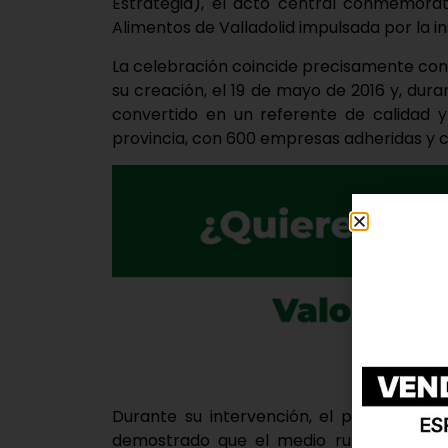
Estrategia), el acto central conmemorat
Alimentos de Valladolid impulsada por la ins
La celebración coincide precisamente con
su creación, el 19 de mayo de 2016 y, dur
convertido en un referente de calidad y
provincia, con 600 empresas adheridas y 
Durante su intervención, el presidente 
demostrado que el medio rural tiene un