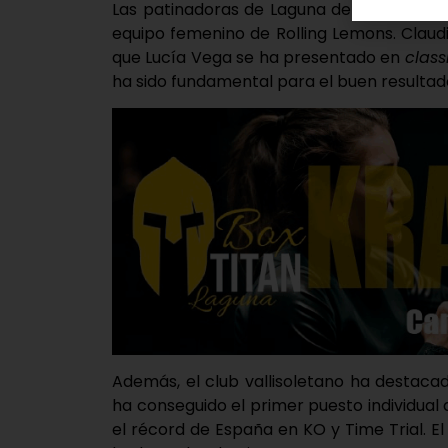
Las patinadoras de Laguna de Duero Clau
equipo femenino de Rolling Lemons. Claud
que Lucía Vega se ha presentado en
class
ha sido fundamental para el buen resultado
Además, el club vallisoletano ha destaca
ha conseguido el primer puesto individual 
el récord de España en KO y Time Trial. 