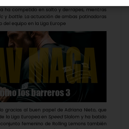
dia López y Lucía Vega han formado parte del
ia ha competido en salto y derrapes, mientras
ic
y
battle
. La actuación de ambas patinadoras
 del equipo en la Liga Europe
do gracias al buen papel de Adriana Nieto, que
de la Liga Europea en
Speed
Slalom y ha batido
El conjunto femenino de Rolling Lemons también