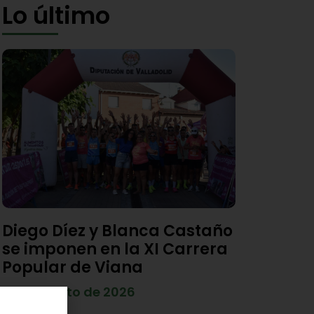
Lo último
Diego Díez y Blanca Castaño
se imponen en la XI Carrera
Popular de Viana
4 de agosto de 2026