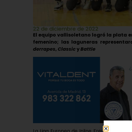
22 de diciembre de 2022
El equipo vallisoletano logró la plata 
femenino; las laguneras representa
derrapes
,
Classic
y
Battle
La Liga Europea de Inline Freestyle celeb