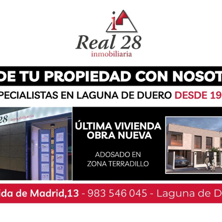
ores patinadores de
freestyle
en acción. Italia y
petición, con los equipos Vittoria Pattinatori y
e Europa en categoría masculina y femenina,
etano Rolling Lemons ha firmado una actuación
ugar en categoría masculina y tercero en
eral.