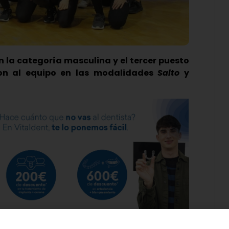
en la categoría masculina y el tercer puesto
ron al equipo en las modalidades
Salto
y
rada en Valladolid del 16 al 18 de diciembre ha