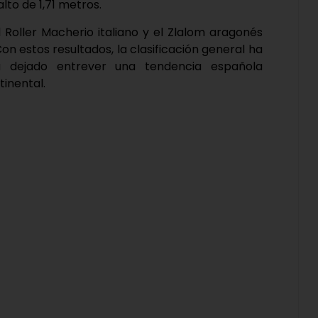
lto de 1,71 metros.
l Roller Macherio italiano y el Zlalom aragonés
Con estos resultados, la clasificación general ha
a dejado entrever una tendencia española
inental.