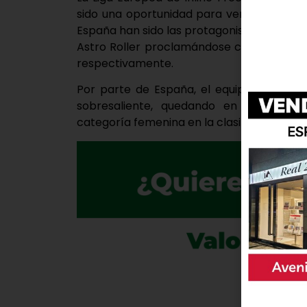
sido una oportunidad para ver a los mej
España han sido las protagonistas de la com
Astro Roller proclamándose campeones d
respectivamente.
Por parte de España, el equipo vallisol
sobresaliente, quedando en segundo l
categoría femenina en la clasificación gen