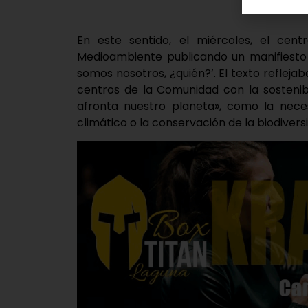
En este sentido, el miércoles, el cen
Medioambiente publicando un manifiesto 
somos nosotros, ¿quién?’. El texto refleja
centros de la Comunidad con la sostenib
afronta nuestro planeta», como la neces
climático o la conservación de la biodivers