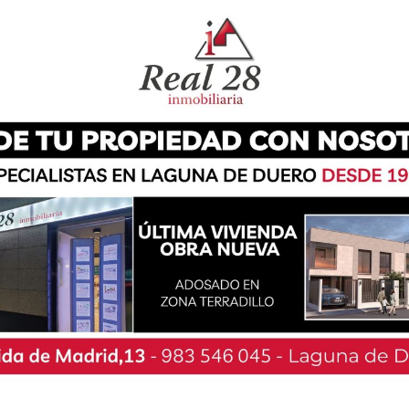
Nuestra Señora del Villar de Laguna de Duero,
rencia Regional online de Jóvenes ‘Cuidemos el
nía su sede en Castilla y León con el objetivo
uturo sostenible para el planeta».
de primaria presentaron el proyecto ‘Ecovillar
mnos y alumnas voluntarios en asambleas
e reflexión, han visualizado acciones realistas
do de involucrar a compañeros, profesorado,
l.