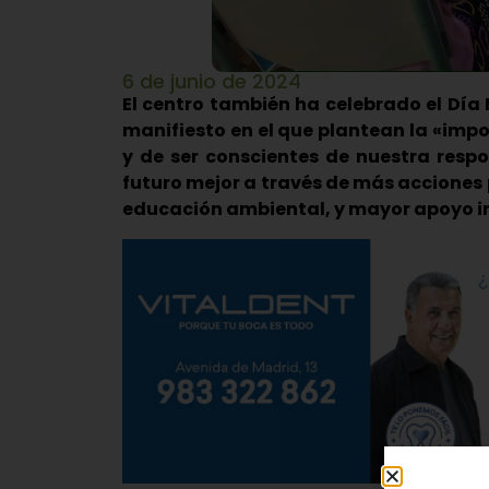
6 de junio de 2024
El centro también ha celebrado el Dí
manifiesto en el que plantean la «impo
y de ser conscientes de nuestra resp
futuro mejor a través de más acciones 
educación ambiental, y mayor apoyo i