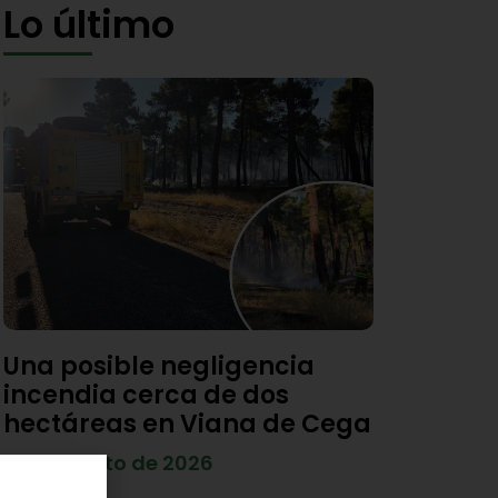
Lo último
Una posible negligencia
incendia cerca de dos
hectáreas en Viana de Cega
7 de agosto de 2026