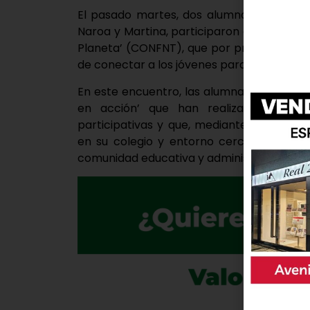
El pasado martes, dos alumnas del CEIP 
Naroa y Martina, participaron en la Confe
Planeta’ (CONFNT), que por primera vez po
de conectar a los jóvenes para «lograr un f
En este encuentro, las alumnas de cuarto 
en acción’ que han realizado 25 alu
participativas y que, mediante procesos d
en su colegio y entorno cercano, tratan
comunidad educativa y administración loca