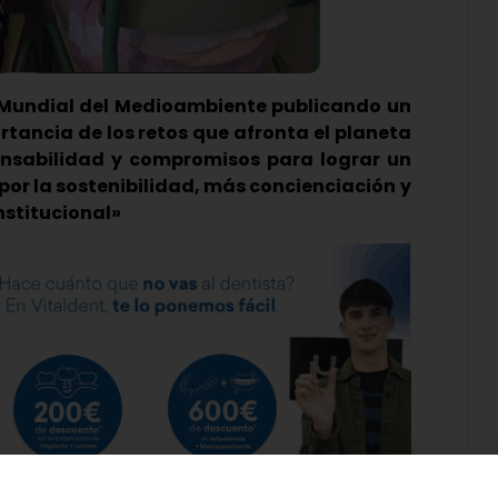
a Mundial del Medioambiente publicando un
rtancia de los retos que afronta el planeta
onsabilidad y compromisos para lograr un
por la sostenibilidad, más concienciación y
nstitucional»