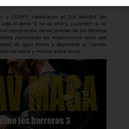
tro y CONFIT celebraron el Día Mundial del
bajo el lema ‘Si no es ahora, ¿cuándo?; Si no
ba el compromiso de los jóvenes de los distintos
ilidad, planteando los «importantes retos que
idad de agua limpia y disponible, el cambio
idad terrestre y marina, entre otros.