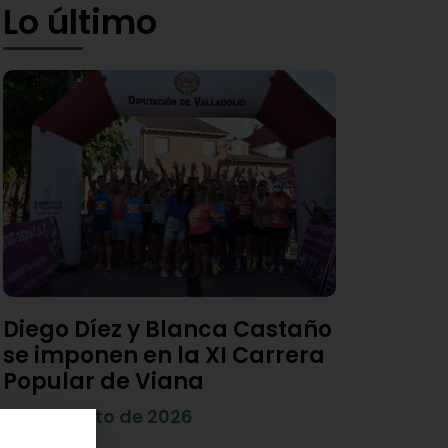
Lo último
Diego Díez y Blanca Castaño
se imponen en la XI Carrera
Popular de Viana
4 de agosto de 2026