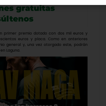
 primer premio dotado con dos mil euros y
scientos euros y placa. Como en anteriores
emio general y, una vez otorgado este, podrán
 en Laguna.