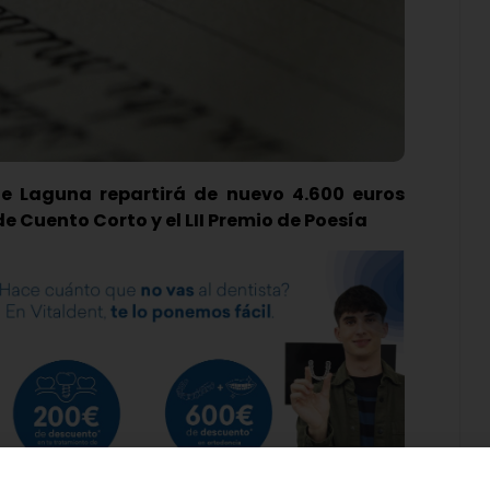
 de Laguna repartirá de nuevo 4.600 euros
e Cuento Corto y el LII Premio de Poesía