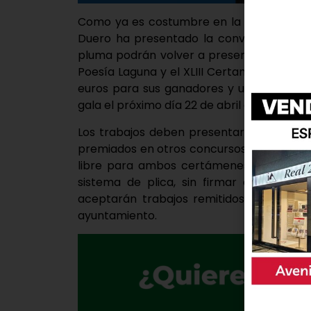
Como ya es costumbre en la localidad po
Duero ha presentado la convocatoria de 
pluma podrán volver a presentarse hasta 
Poesía Laguna y el XLIII Certamen de Cu
euros para sus ganadores y un premio lo
gala el próximo día 22 de abril de 2023.
Los trabajos deben presentarse en lengua 
premiados en otros concursos en el momen
libre para ambos certámenes. El materia
sistema de plica, sin firmar e indicand
aceptarán trabajos remitidos a través d
ayuntamiento.