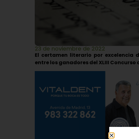
23 de noviembre de 2022
El certamen literario por excelencia
entre los ganadores del XLIII Concurso d