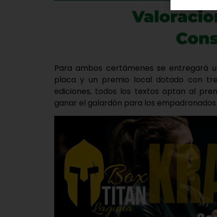
Para ambos certámenes se entregará un
placa y un premio local dotado con tre
ediciones, todos los textos optan al pr
ganar el galardón para los empadronados