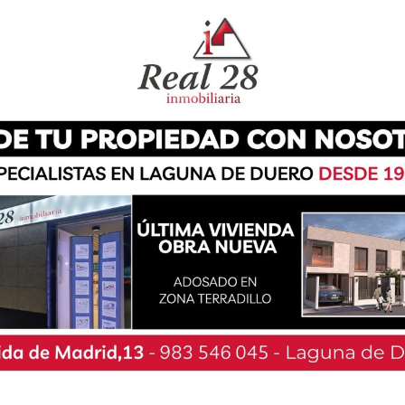
r estas fechas, el Ayuntamiento de Laguna de
las Justas Poéticas 2023. Los amantes de la
el 31 de diciembre de 2022 en el LII Premio de
ento Corto. Ambos premios contarán con 2.000
cal de 300 euros, que serán otorgados en una
castellana, ser inéditos, originales y no estar
to del fallo del jurado. El tema es totalmente
l de los concurso se presentara mediante el
o título y seudónimo. En esta edición solo se
el formulario web de la sede electrónica del