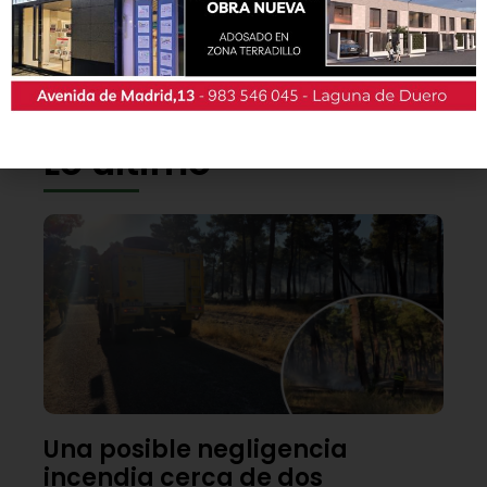
También podrás conseguir la revista en papel
de forma
gratuita
en todos los negocios
patrocinadores y en la Casa de las Artes.
Lo último
Una posible negligencia
incendia cerca de dos