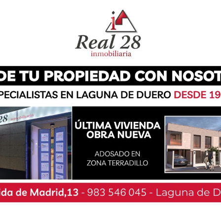
ero recoge los frutos del trabajo que viene
de siete años. Tras su apuesta por el deporte
ETRI Excelsior” por parte del Comité Olímpico
 de Triatlón el pasado mes de enero como
 gran alegría, esta vez en forma de resultado
ortivo Triatlón Laguna de Duero ha logrado el
escolar de nuestro país. Tras conseguir una
pruebas de la Liga Talento de Triatlón que las
stro país en los últimos meses, las ‘Trigirls’
 que llevan realizando varios años con mucho