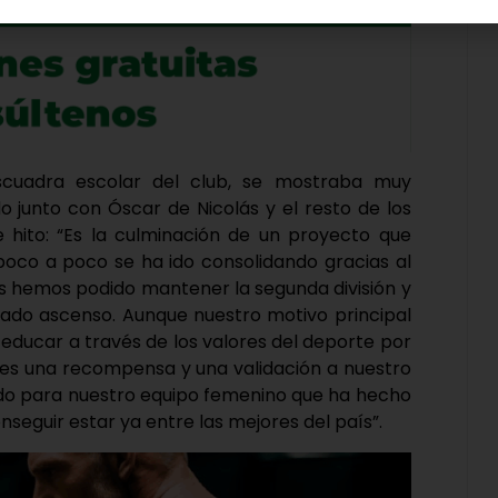
scuadra escolar del club, se mostraba muy
do junto con Óscar de Nicolás y el resto de los
hito: “Es la culminación de un proyecto que
co a poco se ha ido consolidando gracias al
os hemos podido mantener la segunda división y
siado ascenso. Aunque nuestro motivo principal
 educar a través de los valores del deporte por
o es una recompensa y una validación a nuestro
cido para nuestro equipo femenino que ha hecho
seguir estar ya entre las mejores del país”.