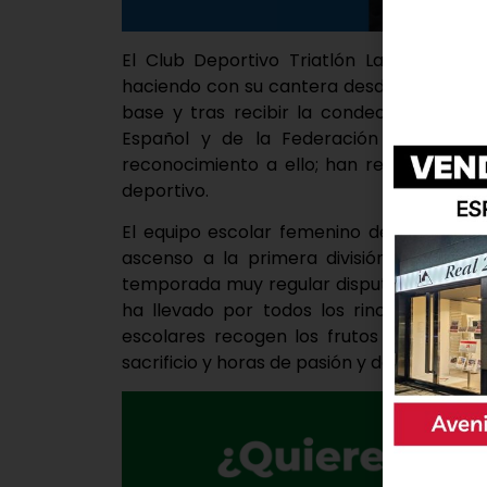
El Club Deportivo Triatlón Laguna de Du
haciendo con su cantera desde hace más 
base y tras recibir la condecoración “F
Español y de la Federación española
reconocimiento a ello; han recibido otra
deportivo.
El equipo escolar femenino del Club Dep
ascenso a la primera división femenina 
temporada muy regular disputando varias 
ha llevado por todos los rincones de nue
escolares recogen los frutos al trabajo
sacrificio y horas de pasión y dedicación.