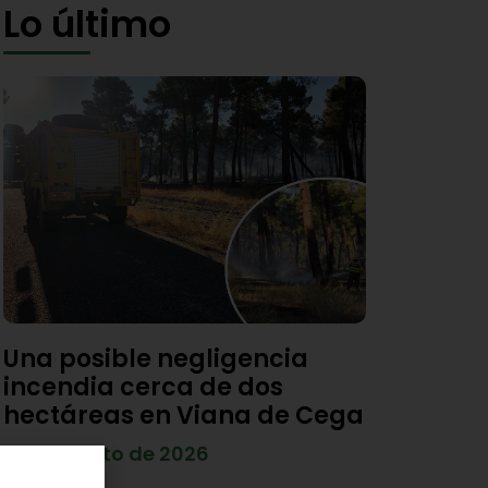
Lo último
Una posible negligencia
incendia cerca de dos
hectáreas en Viana de Cega
7 de agosto de 2026