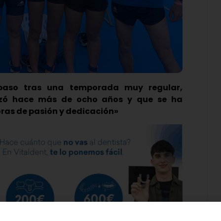
 paso tras una temporada muy regular,
zó hace más de ocho años y que se ha
oras de pasión y dedicación»