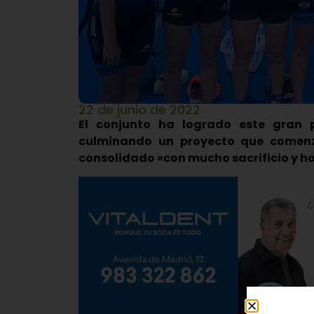
22 de junio de 2022
El conjunto ha logrado este gran
culminando un proyecto que comen
consolidado «con mucho sacrificio y h