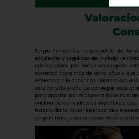
Sergio Fernández, responsable de la e
satisfecho y orgulloso del trabajo realiza
entrenadores por haber conseguido este 
comenzó hace más de ocho años y que po
esfuerzo y a la confianza. Durante dos añ
este ha sido el año de conseguir este an
para apostar por el deporte base es el de
encima de los resultados deportivos, est
trabajo diario. Es un resultado muy mere
un gran trabajo estos meses atrás para con