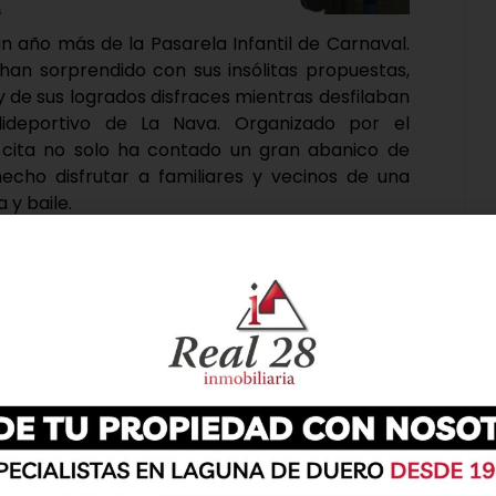
un año más de la Pasarela Infantil de Carnaval.
han sorprendido con sus insólitas propuestas,
 y de sus logrados disfraces mientras desfilaban
ideportivo de La Nava. Organizado por el
cita no solo ha contado un gran abanico de
echo disfrutar a familiares y vecinos de una
 y baile.
galos a los disfraces más singulares, una tarea
rimer premio individual ha recaído en «Fantasía
onauta con meteorito». En lo relativo a los
rabajo de «Porciones de tarta», «Photomaton» y