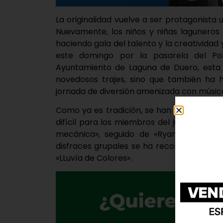
La originalidad vuelve a ser protagonista 
Nuevamente, los niños y niñas laguneros 
haciendo gala del talento y la creatividad
este domingo por la pasarela del Pol
Ayuntamiento de Laguna de Duero, esta 
novedosos trajes, sino que también ha h
jornada de diversión amenizada con música
Como ya es tradición, se han repartido re
difícil para los miembros del jurado. El p
mecánica», seguido de «Ryanair» y «Astr
disfraces grupales se ha reconocido el t
«LLuvía de Colores».