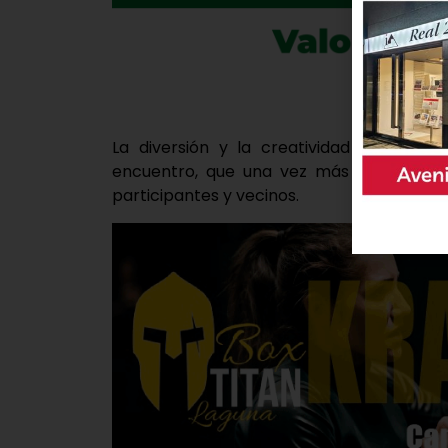
La diversión y la creatividad volvieron 
encuentro, que una vez más se saldó de
participantes y vecinos.