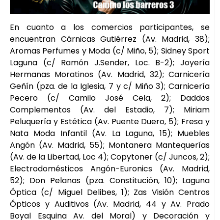
En cuanto a los comercios participantes, se
encuentran Cárnicas Gutiérrez (Av. Madrid, 38);
Aromas Perfumes y Moda (c/ Miño, 5); Sidney Sport
Laguna (c/ Ramón J.Sender, Loc. B-2); Joyería
Hermanas Moratinos (Av. Madrid, 32); Carnicería
Geñín (pza. de la Iglesia, 7 y c/ Miño 3); Carnicería
Pecero (c/ Camilo José Cela, 2); Daddos
Complementos (Av. del Estadio, 7); Miriam
Peluquería y Estética (Av. Puente Duero, 5); Fresa y
Nata Moda Infantil (Av. La Laguna, 15); Muebles
Angón (Av. Madrid, 55); Montanera Mantequerías
(Av. de la Libertad, Loc 4); Copytoner (c/ Juncos, 2);
Electrodomésticos Angón-Euronics (Av. Madrid,
52); Don Pelanas (pza. Constitución, 10); Laguna
Óptica (c/ Miguel Delibes, 1); Zas Visión Centros
Ópticos y Auditivos (Av. Madrid, 44 y Av. Prado
Boyal Esquina Av. del Moral) y Decoración y