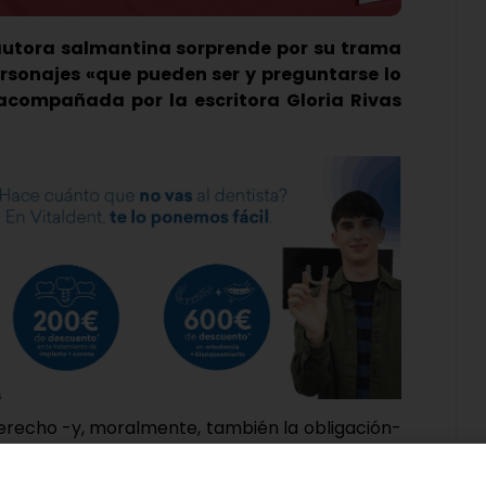
 autora salmantina sorprende por su trama
ersonajes «que pueden ser y preguntarse lo
 acompañada por la escritora Gloria Rivas
derecho -y, moralmente, también la obligación-
a gana, aunque este sea un imbécil disfrazado de
tas». Así reza uno de los fragmentos del nuevo