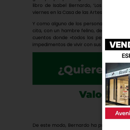
libro de Isabel Bernardo, ‘Los gatos no
viernes en la Casa de las Artes.
Y como alguno de los personajes de la ob
cita, con un hambre felino, de saber más 
cuentos donde «todos los personajes pue
impedimentos de vivir con sus propias quer
De este modo, Bernardo ha presentado a 