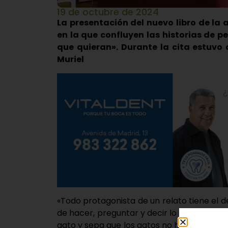
19 de octubre de 2024
La presentación del nuevo libro de la
en la que confluyen las historias de p
que quieran». Durante la cita estuvo
Muriel
«Todo protagonista de un relato tiene el 
de hacer, preguntar y decir lo que le dé l
gato y sepa que los gatos no hacen pregun