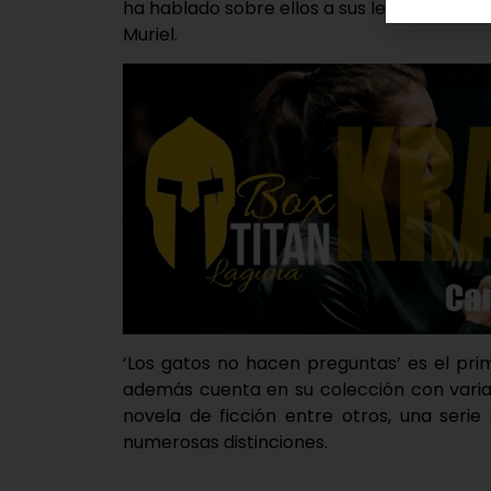
ha hablado sobre ellos a sus lectores, y t
Muriel.
‘Los gatos no hacen preguntas’ es el pri
además cuenta en su colección con varias 
novela de ficción entre otros, una seri
numerosas distinciones.