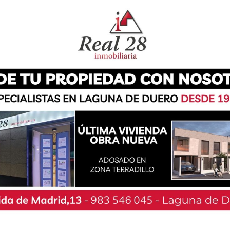
 hacen preguntas’, que se ha presentado este
ra, un gran número de personas acudieron a la
sobre este libro en el que se recopilan quince
den pensar, soñar y existir a sus anchas, sin
encias, lenguajes y extravagancias».
algunos de los protagonistas de sus páginas y