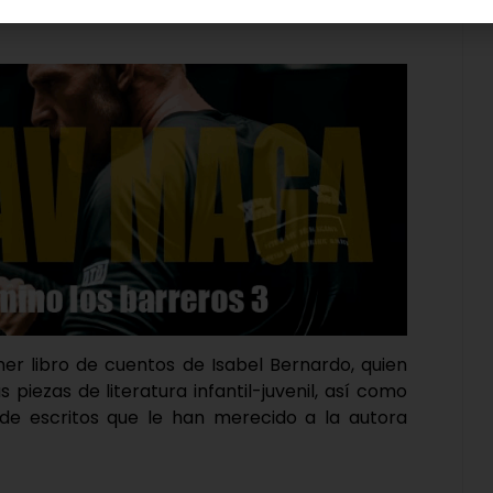
odo ello acompañada de la escritora Gloria Rivas
mer libro de cuentos de Isabel Bernardo, quien
piezas de literatura infantil-juvenil, así como
e de escritos que le han merecido a la autora