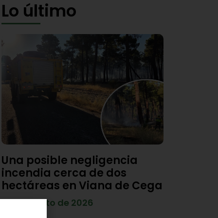
Lo último
Una posible negligencia
incendia cerca de dos
hectáreas en Viana de Cega
7 de agosto de 2026