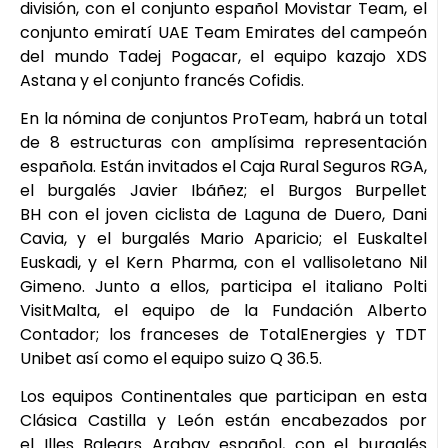
división, con el conjunto español Movistar Team, el
conjunto emiratí UAE Team Emirates del campeón
del mundo Tadej Pogacar, el equipo kazajo XDS
Astana y el conjunto francés Cofidis.
En la nómina de conjuntos ProTeam, habrá un total
de 8 estructuras con amplísima representación
española. Están invitados el Caja Rural Seguros RGA,
el burgalés Javier Ibáñez; el Burgos Burpellet
BH con el joven ciclista de Laguna de Duero, Dani
Cavia, y el burgalés Mario Aparicio; el Euskaltel
Euskadi, y el Kern Pharma, con el vallisoletano Nil
Gimeno. Junto a ellos, participa el italiano Polti
VisitMalta, el equipo de la Fundación Alberto
Contador; los franceses de TotalEnergies y TDT
Unibet así como el equipo suizo Q 36.5.
Los equipos Continentales que participan en esta
Clásica Castilla y León están encabezados por
el Illes Balears Arabay español, con el burgalés