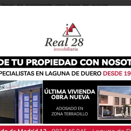
 Íscar, ha presentado este lunes las nuevas
ntemente por la Diputación a los municipios en
incrementado en 1.500.000 euros la aportación
s 4.660.000 euros, lo que supone un incremento
s 1.460.000 euros previstos inicialmente en el
aja desde hace 20 años en varias líneas de
ipales problemas que afectan a la provincia,
alquiler en los municipios. Por ello, desde la
 el empadronamiento de más vecinos en los
nta o alquiler, al igual que la carencia de suelo
 viviendas son circunstancias que están
habitantes en el medio rural de Valladolid.