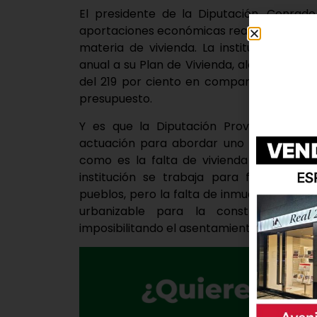
El presidente de la Diputación, Conrado
aportaciones económicas realizadas recie
materia de vivienda. La institución ha 
anual a su Plan de Vivienda, alcanzado lo
del 219 por ciento en comparación con lo
presupuesto.
Y es que la Diputación Provincial trab
actuación para abordar uno de los princ
como es la falta de vivienda en venta o 
institución se trabaja para favorecer
pueblos, pero la falta de inmuebles a la ve
urbanizable para la construcción de
imposibilitando el asentamiento de nuevos 