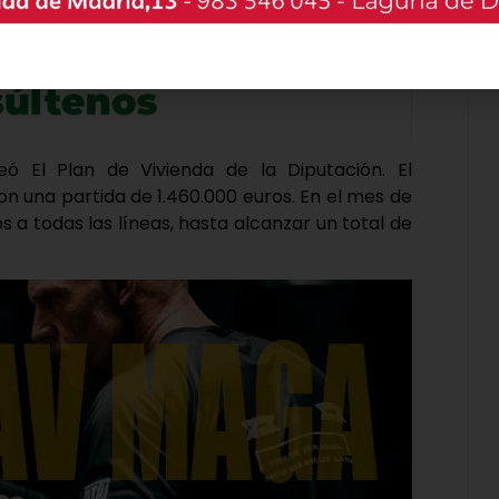
reó El Plan de Vivienda de la Diputación. El
on una partida de 1.460.000 euros. En el mes de
s a todas las líneas, hasta alcanzar un total de