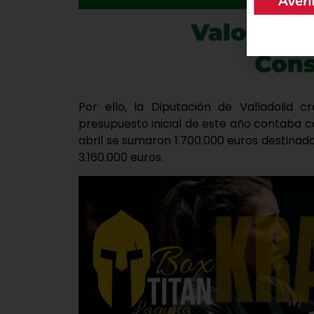
Por ello, la Diputación de Valladolid c
presupuesto inicial de este año contaba c
abril se sumaron 1.700.000 euros destinado
3.160.000 euros.