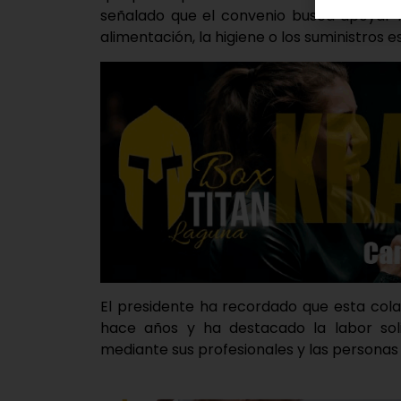
señalado que el convenio busca apoyar 
alimentación, la higiene o los suministros e
El presidente ha recordado que esta col
hace años y ha destacado la labor soli
mediante sus profesionales y las personas 