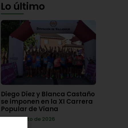
Lo último
Diego Díez y Blanca Castaño
se imponen en la XI Carrera
Popular de Viana
4 de agosto de 2026