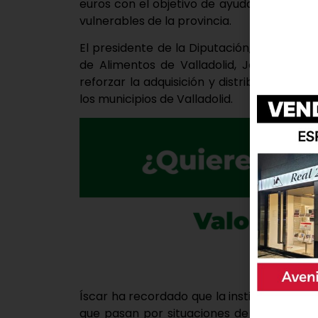
euros con el objetivo de ayudar a paliar l
vulnerables de la provincia.
El presidente de la Diputación, Conrado Í
de Alimentos de Valladolid, Jesús Mediav
reforzar la adquisición y distribución de
los municipios de Valladolid.
Íscar ha recordado que la institución pro
que pasan por situaciones de vulnerabil