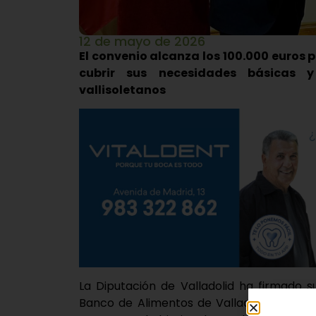
12 de mayo de 2026
El convenio alcanza los 100.000 euros 
cubrir sus necesidades básicas y
vallisoletanos
La Diputación de Valladolid ha firmado 
Banco de Alimentos de Valladolid, un ac