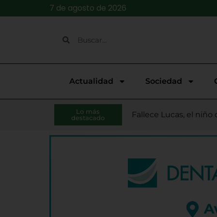
7 de agosto de 2026
Actualidad
Sociedad
El presidente de la Di
Laguna de Duero, Tude
Lo más
Diego Díez y Blanca C
Viana calienta motores
Fallece Lucas, el niño
Continúan abiertas las
El Pleno de Diputación
Laguna abre las inscri
Las Veladas de Jazz a
El Ejecutivo de Lagun
destacado
Monge
la Planta de Biometa