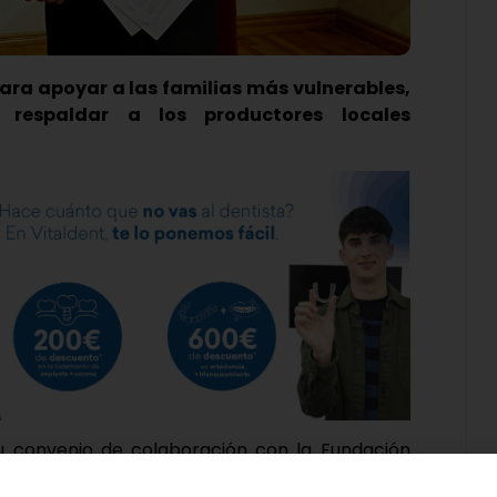
para apoyar a las familias más vulnerables,
 respaldar a los productores locales
su convenio de colaboración con la Fundación
uerdo que este año aumenta hasta los 100.000