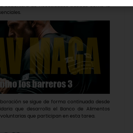
la cobertura de necesidades básicas como la
senciales.
aboración se sigue de forma continuada desde
daria que desarrolla el Banco de Alimentos
voluntarias que participan en esta tarea.