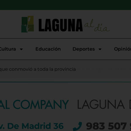
Cultura
Educación
Deportes
Opinió
putación refuerza la estructura del equipo de Gobierno tra
la y La Cistérniga acuerdan un frente común de la mano 
astaño se imponen en la XI Carrera Popular de Viana
 para celebrar sus fiestas en honor a la Virgen de la As
 que conmovió a toda la provincia
 inscripciones para la 15ª Carrera Nocturna a Pie de Boeci
 impulsa la finalización de la Autovía del Duero
pciones este sábado para su tradicional Carrera Pedestre P
rrancan en Boecillo con una noche cubana de la mano de
a de Duero niega falta de transparencia y anuncia una 
no