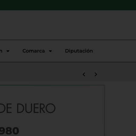
n
Comarca
Diputación
s la salida de Víctor Alonso
de la Plataforma Oficial contra
unción y San Roque
llo
opular ‘Virgen del Villar’
 Malecón 101
demanda contra el PSOE