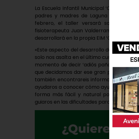
La Escuela Infantil Municipal ‘Colorines’ c
padres y madres de Laguna de Duero c
febrero, el taller versará sobre ‘Contr
fisioterapeuta Juan Valderrama. Dicho ta
desarrollará en la propia EIM ‘Colorines’ de 
«Este aspecto del desarrollo de nuestros h
solo nos asalta en el último curso de la Es
momento de decir ‘adiós pañal’. Pero es
que decidamos dar ese gran paso. En est
también encontrareis información muy úti
ayudaros a conocer cómo ayudar a vuestros 
forma más fácil y natural posible. Y si,
guiaros en las dificultades para avanzar, 