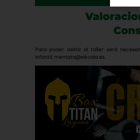
Para poder asistir al taller será necesa
Infantil: memata@eikoala.es.