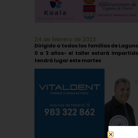
24 de febrero de 2023
Dirigido a todas las familias de Laguna
0 a 3 años- el taller estará impartid
tendrá lugar este martes