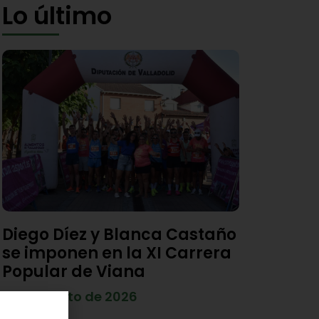
Lo último
Diego Díez y Blanca Castaño
se imponen en la XI Carrera
Popular de Viana
4 de agosto de 2026