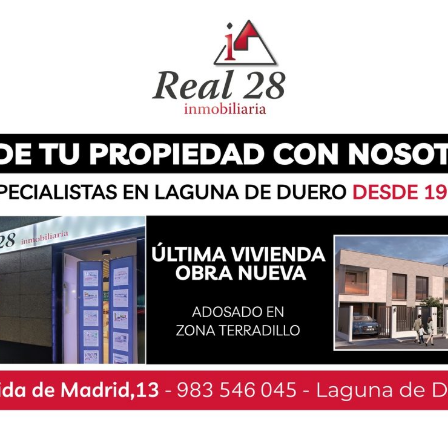
ontinúa ofreciendo talleres gratuitos dirigidos a
on bebés de cero a tres años. Este mes de
ol de Esfínteres’, y estará impartido por el
ller tendrá lugar el martes 28 de febrero y se
16:30 a 18:30 horas.
ijos e hijas, a menudo, es una preocupación que
cuela Infantil, cuando creemos que ha llegado el
te es un proceso que comienza mucho antes de
e taller, padres y madres de los más pequeños
l. Nuestro objetivo es ofreceros información y
hijos e hijas a iniciarse en este proceso de la
 ya estáis inmersos, ofreceros las pautas para
retrocesos…», apuntan los organizadores.