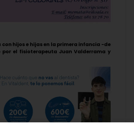
 con hijos e hijas en la primera infancia -de
o por el fisioterapeuta Juan Valderrama y